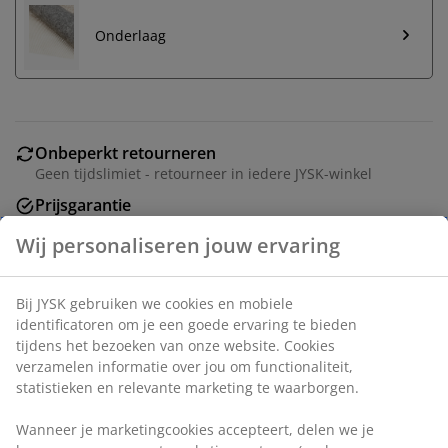
Onderlaag
Onbeperkt retourneren
Geen tijdslimiet - retourneer in iedere JYSK-winkel
Prijsgarantie
30 dagen prijsgarantie op alle artikelen
Flexibele bezorgopties
Snelle en gemakkelijke bezorgopties naar keuze
Artikelnummer: 6519874
Specificaties