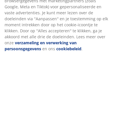
Beoordelingen
(
33
)
Levering