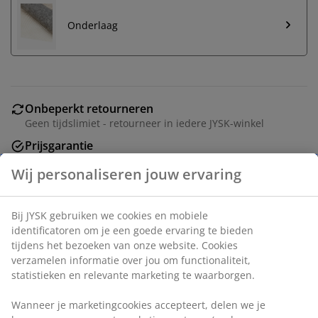
Onderlaag
Onbeperkt retourneren
Geen tijdslimiet - retourneer in iedere JYSK-winkel
Prijsgarantie
30 dagen prijsgarantie op alle artikelen
Flexibele bezorgopties
Snelle en gemakkelijke bezorgopties naar keuze
Artikelnummer: 5800003
Specificaties