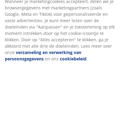
Specificaties
Beoordelingen
(
50
)
Wij personaliseren jouw ervaring
Levering
Bij JYSK gebruiken we cookies en mobiele identificatoren om je 
goede ervaring te bieden tijdens het bezoeken van onze website
Cookies verzamelen informatie over jou om functionaliteit, stati
en relevante marketing te waarborgen.
Wanneer je marketingcookies accepteert, delen we je browserg
met marketingpartners (zoals Google, Meta en Tiktok) voor
gepersonaliseerde en vaste advertenties. Je kunt meer lezen ov