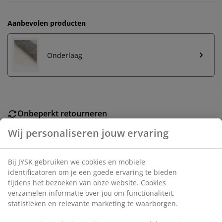
Aanbevolen producten
Onderlaag
Onbeperkt retourneren
Geen tijdslimiet - retourneer in iedere JYSK-winkel
Prijsgarantie
30 dagen prijsgarantie op alle artikelen
Flexibele bezorgopties
Snelle en gemakkelijke bezorgopties naar keuze
Artikelnummer: 6514574