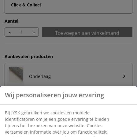
Click & Collect
Aantal
-
+
Toevoegen aan winkelmand
Aanbevolen producten
Onderlaag
Onbeperkt retourneren
Geen tijdslimiet - retourneer in iedere JYSK-winkel
Prijsgarantie
30 dagen prijsgarantie op alle artikelen