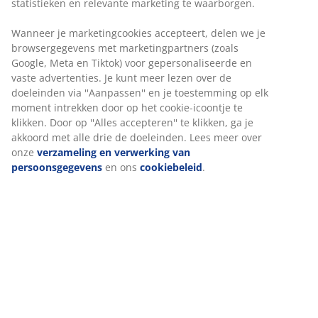
Flexibele bezorgopties
Snelle en gemakkelijke bezorgopties naar keuze
Artikelnummer: 6523307
Specificaties
Beoordelingen
(
2
)
Levering