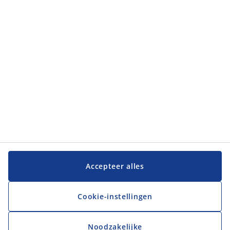
Categorieën
Klantenservice
Klantenservice
JYSK
JYSK
Hoofdkantoor
Volg JYSK