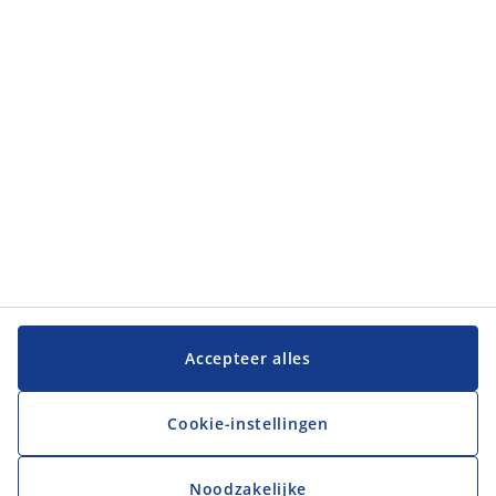
Categorieën
Klantenservice
Klantenservice
JYSK
JYSK
Hoofdkantoor
Volg JYSK