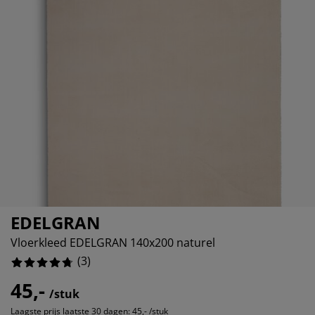
ubelonderhoud en accessoires
itenverlichting
33.33333333333333%
rgordijnen
eslakens
dframes
rlichting
0%
amfolie
mperen
edingkasten
edbodems
ishoud
0%
cessoires
aapkamermeubels
ttenbodems
nderkamer
0%
ndermatrassen
ssen en strijken
nderbedden
EDELGRAN
Vloerkleed EDELGRAN 140x200 naturel
(
3
)
45,-
/stuk
Laagste prijs laatste 30 dagen:
45,- /stuk