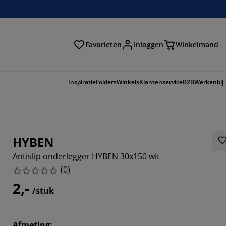
Favorieten
Inloggen
Winkelmand
n
Inspiratie
Folders
Winkels
Klantenservice
B2B
Werkenbij
HYBEN
Antislip onderlegger HYBEN 30x150 wit
(
0
)
2,-
/stuk
Afmeting
: