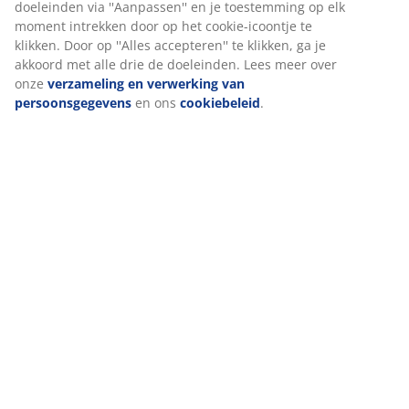
Wanneer je marketingcookies accepteert, delen we je
browsergegevens met marketingpartners (zoals Google,
Meta en Tiktok) voor gepersonaliseerde en vaste
advertenties. Je kunt meer lezen over de doeleinden via
''Aanpassen'' en je toestemming op elk moment intrekken
door op het cookie-icoontje te klikken. Door op ''Alles
accepteren'' te klikken, ga je akkoord met alle drie de
doeleinden. Lees meer over onze
verzameling en
verwerking van persoonsgegevens
en ons
cookiebeleid
.