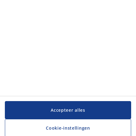
Categorieën
Categorieën
Klantenservice
Klantenservice
JYSK
JYSK
Hoofdkantoor
Volg JYSK