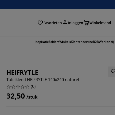
Favorieten
Inloggen
Winkelmand
n
Inspiratie
Folders
Winkels
Klantenservice
B2B
Werkenbij
HEIFRYTLE
Tafelkleed HEIFRYTLE 140x240 naturel
(
0
)
32,50
/stuk