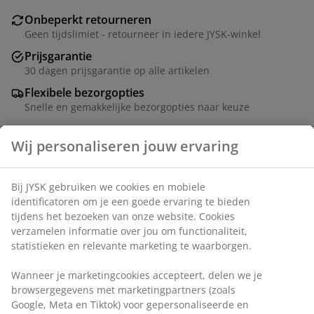
Onbeperkt retourneren
Geen tijdslimiet - retourneer in iedere JYSK-winkel
Prijsgarantie
30 dagen prijsgarantie op alle artikelen
Flexibele bezorgopties
Snelle en gemakkelijke bezorgopties naar keuze
Artikelnummer: 1766041
Specificaties
Beoordelingen
(
6
)