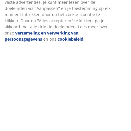
Levering
Wij personaliseren jouw ervaring
Bij JYSK gebruiken we cookies en mobiele identificatoren om je 
goede ervaring te bieden tijdens het bezoeken van onze website
Cookies verzamelen informatie over jou om functionaliteit,
statistieken en relevante marketing te waarborgen.
Wanneer je marketingcookies accepteert, delen we je
browsergegevens met marketingpartners (zoals Google, Meta e
Tiktok) voor gepersonaliseerde en vaste advertenties. Je kunt m
lezen over de doeleinden via ''Aanpassen'' en je toestemming op
moment intrekken door op het cookie-icoontje te klikken. Door o
''Alles accepteren'' te klikken, ga je akkoord met alle drie de
doeleinden. Lees meer over onze
verzameling en verwerking v
persoonsgegevens
en ons
cookiebeleid
.