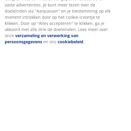
(
42
)
Levering
Wij personaliseren jouw ervaring
Bij JYSK gebruiken we cookies en mobiele identificatoren om je 
goede ervaring te bieden tijdens het bezoeken van onze website
Cookies verzamelen informatie over jou om functionaliteit,
statistieken en relevante marketing te waarborgen.
Wanneer je marketingcookies accepteert, delen we je
browsergegevens met marketingpartners (zoals Google, Meta e
Tiktok) voor gepersonaliseerde en vaste advertenties. Je kunt m
lezen over de doeleinden via ''Aanpassen'' en je toestemming op
moment intrekken door op het cookie-icoontje te klikken. Door o
''Alles accepteren'' te klikken, ga je akkoord met alle drie de
doeleinden. Lees meer over onze
verzameling en verwerking v
persoonsgegevens
en ons
cookiebeleid
.