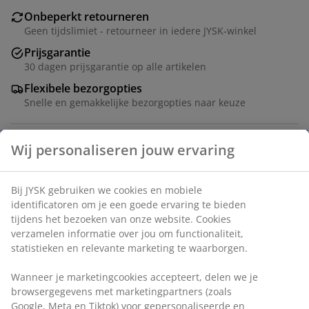
Onbeperkt retourneren
Geen tijdslimiet - retourneer in iedere JYSK-winkel
Prijsgarantie
30 dagen prijsgarantie op alle artikelen
Flexibele bezorgopties
Snelle en gemakkelijke bezorgopties naar keuze
Artikelnummer: 3650008
Montage-instructies
Specificaties
Beoordelingen