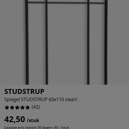
ubelonderhoud en accessoires
itenverlichting
0%
rgordijnen
eslakens
dframes
rlichting
.761904761904762%
amfolie
mperen
edingkasten
edbodems
ishoud
0%
cessoires
aapkamermeubels
ttenbodems
nderkamer
0%
ndermatrassen
ssen en strijken
nderbedden
STUDSTRUP
Spiegel STUDSTRUP 60x110 zwart
(
42
)
42,50
/stuk
Laagste prijs laatste 30 dagen:
40,- /stuk