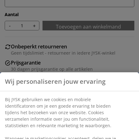
Aantal
-
+
Toevoegen aan winkelmand
Onbeperkt retourneren
Geen tijdslimiet - retourneer in iedere JYSK-winkel
Prijsgarantie
30 dagen prijsgarantie op alle artikelen
Flexibele bezorgopties
Snelle en gemakkelijke bezorgopties naar keuze
Hoes van 100% polyester (50% gerecycled). 45x45 cm
Artikelnummer: 6847605