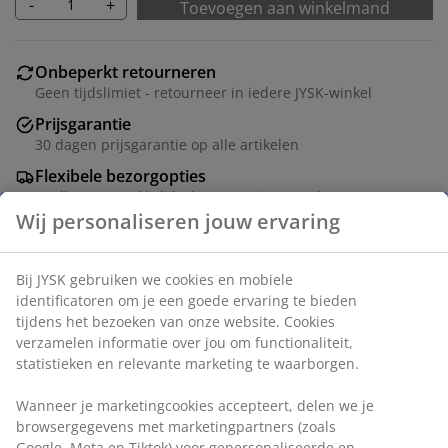
-
+
Toevoegen aan winkelmand
Onbeperkt retourneren
Geen tijdslimiet - retourneer in iedere JYSK-winkel
Prijsgarantie
30 dagen prijsgarantie op alle artikelen
Flexibele bezorgopties
Snelle en gemakkelijke bezorgopties naar keuze
Artikelnummer: 4542344
Specificaties