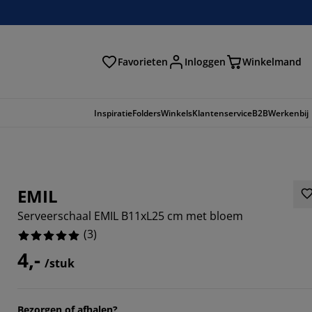
Favorieten
Inloggen
Winkelmand
n
Inspiratie
Folders
Winkels
Klantenservice
B2B
Werkenbij
EMIL
Serveerschaal EMIL B11xL25 cm met bloem
(
3
)
4,-
/stuk
Bezorgen of afhalen?