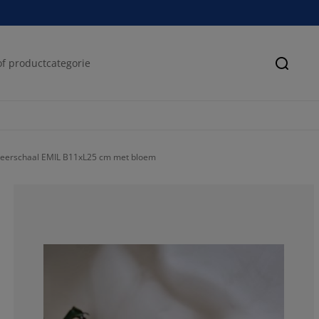
Zoeke
veerschaal EMIL B11xL25 cm met bloem
100%