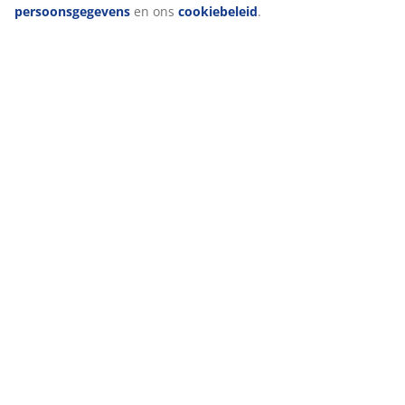
Levering
persoonsgegevens
en ons
cookiebeleid
.