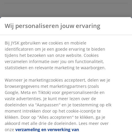
Vaas van bruin glas met een opvallend, getextureerd
Wij personaliseren jouw ervaring
oppervlak. De organische vorm maakt hem ideaal voor
het uitstallen van bloemen of voor gebruik als een
decoratief object op zich. Ø16 x H26 cm
Bij JYSK gebruiken we cookies en mobiele
identificatoren om je een goede ervaring te bieden
Artikelnummer: 4912884
tijdens het bezoeken van onze website. Cookies
verzamelen informatie over jou om functionaliteit,
statistieken en relevante marketing te waarborgen.
Specificaties
Wanneer je marketingcookies accepteert, delen we je
browsergegevens met marketingpartners (zoals
Google, Meta en Tiktok) voor gepersonaliseerde en
vaste advertenties. Je kunt meer lezen over de
Beoordelingen
doeleinden via ''Aanpassen'' en je toestemming op elk
moment intrekken door op het cookie-icoontje te
(
0
)
klikken. Door op ''Alles accepteren'' te klikken, ga je
akkoord met alle drie de doeleinden. Lees meer over
onze
verzameling en verwerking van