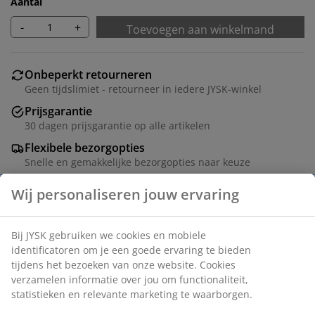
Aantal
-
+
Toevoegen aan winkelmand
Onbeperkt retourneren
Geen tijdslimiet - retourneer in iedere JYSK-winkel
Prijsgarantie
30 dagen prijsgarantie op alle artikelen
Flexibele bezorgopties
Snelle en gemakkelijke bezorgopties naar keuze
Stompkaars in een klassiek wit design, gemaakt van
paraffine. Deze kaars heeft een lange brandduur van
43 uren, waardoor hij ideaal is voor gebruik in
lantaarns of als onderdeel van een decoratief
middelpunt. Ø7 x H10 cm