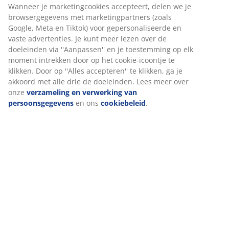
Artikelnummer: 4910031
Specificaties
Wij personaliseren jouw ervaring
Bij JYSK gebruiken we cookies en mobiele identificatoren om je 
Beoordelingen
goede ervaring te bieden tijdens het bezoeken van onze website
(
6
)
Cookies verzamelen informatie over jou om functionaliteit,
statistieken en relevante marketing te waarborgen.
Wanneer je marketingcookies accepteert, delen we je
Levering
browsergegevens met marketingpartners (zoals Google, Meta e
Tiktok) voor gepersonaliseerde en vaste advertenties. Je kunt m
lezen over de doeleinden via ''Aanpassen'' en je toestemming o
elk moment intrekken door op het cookie-icoontje te klikken. Do
op ''Alles accepteren'' te klikken, ga je akkoord met alle drie de
doeleinden. Lees meer over onze
verzameling en verwerking v
persoonsgegevens
en ons
cookiebeleid
.