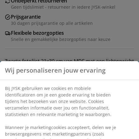
Onbeperkt retourneren
Geen tijdslimiet - retourneer in iedere JYSK-winkel
Prijsgarantie
30 dagen prijsgarantie op alle artikelen
Flexibele bezorgopties
Snelle en gemakkelijke bezorgopties naar keuze
Zwarte fotolijst 21x30 cm van MDF met een lichtgewicht
kunststof voorkant. Geschikt voor A4-formaat posters
Wij personaliseren jouw ervaring
en foto's. Met voetstandaard.
Bij JYSK gebruiken we cookies en mobiele
Artikelnummer: 4912246
identificatoren om je een goede ervaring te bieden
tijdens het bezoeken van onze website. Cookies
verzamelen informatie over jou om functionaliteit,
statistieken en relevante marketing te waarborgen.
Specificaties
Wanneer je marketingcookies accepteert, delen we je
browsergegevens met marketingpartners (zoals