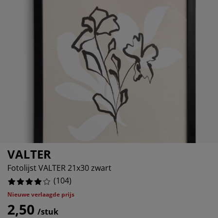
eubelonderhoud en accessoires
uitenverlichting
orgordijnen
oeslakens
edframes
rlichting
%
aamfolie
amperen
ledingkasten
edbodems
uishoud
%
ccessoires
%
laapkamermeubels
attenbodems
inderkamer
%
indermatrassen
assen en strijken
inderbedden
VALTER
Fotolijst VALTER 21x30 zwart
(
104
)
Nieuwe verlaagde prijs
2,50
/stuk