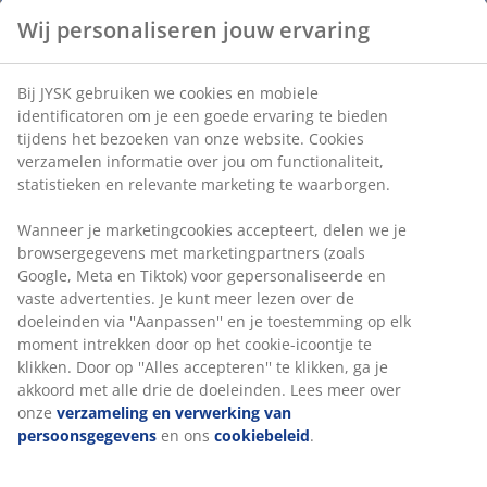
Inclusief pinnen:
bevestig de partytent stevig
aan de grond
Creëer een gezellige buitenruimte:
ideaal voor
buitenevenementen of om te ontspannen in je
tuin
Zijpanelen:
apart verkrijgbaar
Waterbestendig
Het doek is waterbestendig, zodat je zonder zorgen
van je buitenruimte kunt genieten, zelfs bij lichte regen
of dauw. Met een hydrostatische druk van 1000 mm
houdt het doek je droog bij milde
weersomstandigheden.
UV-bestendig
De polyester stof is UV-bestendig. Dit betekent dat de
stof bestand is tegen blootstelling aan de zon zonder
dat de kleur vervaagt.
Stalen frame