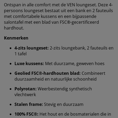
Ontspan in alle comfort met de VEN loungeset. Deze 4-
persoons loungeset bestaat uit een bank en 2 fauteuils
met comfortabele kussens en een bijpassende
salontafel met een blad van FSC®-gecertificeerd
hardhout.
Kenmerken
4-zits loungeset:
2-zits loungebank, 2 fauteuils en
1 tafel
Luxe kussens:
Met duurzame, geweven hoes
Geolied FSC®-hardhouten blad:
Combineert
Wij personaliseren jouw ervaring
duurzaamheid en natuurlijke schoonheid
Polyrotan:
Weerbestendig synthetisch
Bij JYSK gebruiken we cookies en mobiele
vlechtwerk
identificatoren om je een goede ervaring te bieden
tijdens het bezoeken van onze website. Cookies
Stalen frame:
Stevig en duurzaam
verzamelen informatie over jou om functionaliteit,
100% FSC®:
Het hout en de bosmaterialen die in
statistieken en relevante marketing te waarborgen.