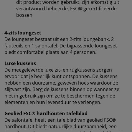
dit product worden gebruikt, zijn afkomstig uit
verantwoord beheerde, FSC®-gecertificeerde
Wanneer je marketingcookies accepteert, delen we je
bossen
browsergegevens met marketingpartners (zoals
Google, Meta en Tiktok) voor gepersonaliseerde en
vaste advertenties. Je kunt meer lezen over de
4-zits loungeset
doeleinden via ''Aanpassen'' en je toestemming op elk
De loungeset bestaat uit een 2-zits loungebank, 2
moment intrekken door op het cookie-icoontje te
fauteuils en 1 salontafel. De bijpassende loungeset
klikken. Door op ''Alles accepteren'' te klikken, ga je
biedt comfortabel plaats aan 4 personen.
akkoord met alle drie de doeleinden. Lees meer over
onze
verzameling en verwerking van
Luxe kussens
persoonsgegevens
en ons
cookiebeleid
.
De meegeleverde luxe zit- en rugkussens zorgen
ervoor dat je heerlijk kunt ontspannen. De kussens
hebben een duurzame, geweven hoes waardoor ze
slijtvast zijn. Berg de kussens binnen op wanneer ze
niet in gebruik zijn om ze te beschermen tegen de
elementen en hun levensduur te verlengen.
Geolied FSC® hardhouten tafelblad
De salontafel heeft een tafelblad van geolied FSC®
hardhout. Dit biedt natuurlijke duurzaamheid, een