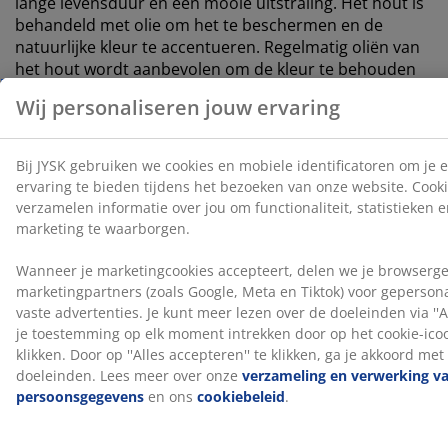
lange levensduur en een mooie uitstraling. Het hout is
behandeld met olie om het te beschermen en de
natuurlijke kleur te accentueren. Regelmatig oliën van
het hout wordt aanbevolen om de kleur te behouden
en het te beschermen tegen vocht.
Polyrotan
Polyrotan is een lichtgewicht, synthetisch vlechtwerk
dat een natuurlijke uitstraling heeft en onderhoudsvrij
is. Polyrotan is weerbestendig, wat betekent dat het
bestand is tegen blootstelling aan zon, vocht en
temperatuurschommelingen.
Stalen frame
Het gepoedercoate stalen frame is zowel stevig als
duurzaam. Het gewicht van een stalen frame zorgt
voor een goede stabiliteit.
FSC® 100%
Het FSC®-label is jouw garantie dat de materialen die in
dit product worden gebruikt afkomstig zijn uit FSC®-
gecertificeerde bossen of andere gecontroleerde