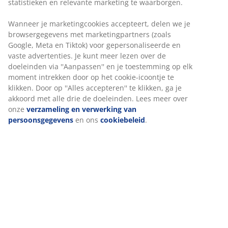
Prijsgarantie
30 dagen prijsgarantie op alle artikelen
Flexibele bezorgopties
Snelle en gemakkelijke bezorgopties naar keuze
Luxe tuinkussen met duurzame, structuurgeweven
hoes. Voor standenstoel. 50x120x8 cm
Artikelnummer: 6415610
Specificaties
Beoordelingen
(
89
)