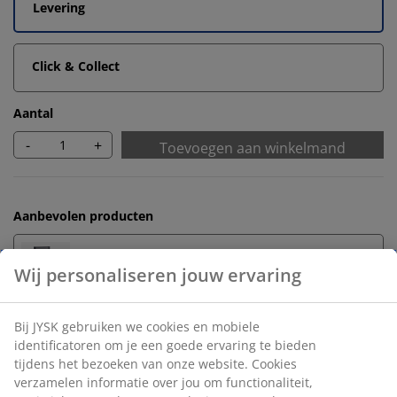
Levering
Click & Collect
Aantal
-
+
Toevoegen aan winkelmand
Aanbevolen producten
Tuinstoelen
Onbeperkt retourneren
Geen tijdslimiet - retourneer in iedere JYSK-winkel