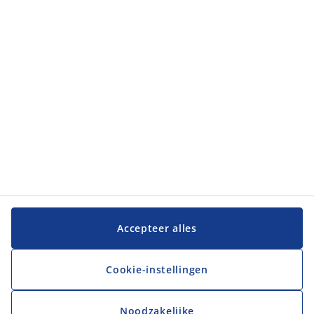
Categorieën
Klantenservice
Klantenservice
JYSK
JYSK
Hoofdkantoor
Volg JYSK