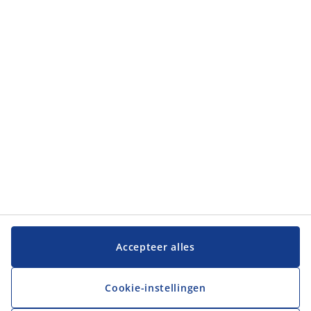
Categorieën
Categorieën
Klantenservice
Klantenservice
JYSK
JYSK
Hoofdkantoor
Volg JYSK