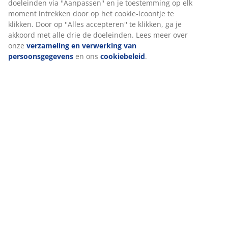
Beoordelingen
(
54
)
Levering
Wij personaliseren jouw ervaring
Bij JYSK gebruiken we cookies en mobiele identificatoren om je
ervaring te bieden tijdens het bezoeken van onze website. Cook
verzamelen informatie over jou om functionaliteit, statistieken 
marketing te waarborgen.
Wanneer je marketingcookies accepteert, delen we je browserg
marketingpartners (zoals Google, Meta en Tiktok) voor geperson