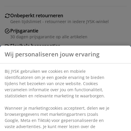
Onbeperkt retourneren
Geen tijdslimiet - retourneer in iedere JYSK-winkel
Prijsgarantie
30 dagen prijsgarantie op alle artikelen
Flexibele bezorgopties
Snelle en gemakkelijke bezorgopties naar keuze
Trampoline met max. gewicht 120 kg. Uitsluitend voor
huishoudelijk gebruik buitenshuis. Ø305 x H256 cm
Artikelnummer: 4700002
Montage-instructies
Specificaties