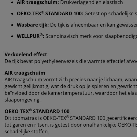
AIR traagschuim:
Drukverlagend en elastisch
®
OEKO-TEX
STANDARD 100:
Getest op schadelijke 
Wasbare tijk:
De tijk is afneembaar en kan gewass
®
WELLPUR
:
Scandinavisch merk voor slaapbenodigdh
Verkoelend effect
De tijk bevat polyethyleenvezels die warmte effectief afv
AIR traagschuim
AIR traagschuim vormt zich precies naar je lichaam, waar
gewicht gelijkmatig, wat de druk op je spieren en gewrich
beïnvloed door de kamertemperatuur, waardoor het elastis
slaapomgeving.
®
OEKO-TEX
STANDARD 100
®
Dit topmatras is OEKO-TEX
STANDARD 100 gecertificeerd.
tot garen en ritsen, is getest door onafhankelijke OEKO-T
schadelijke stoffen.