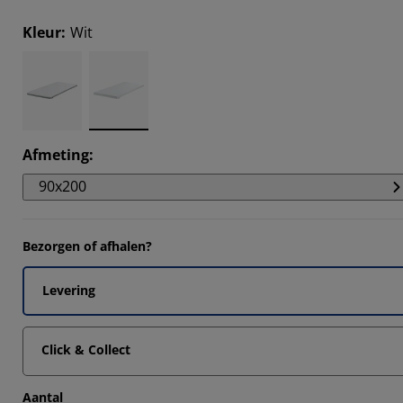
0526%
Kleur
:
Wit
8421%
1578%
3156%
Afmeting
:
90x200
Bezorgen of afhalen?
Levering
Click & Collect
Aantal