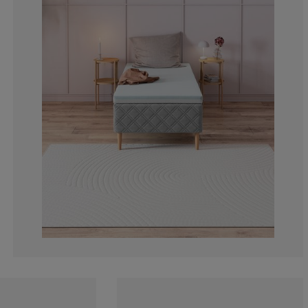
15.78947368421
12.63157894736
7.36842105263
14.73684210526