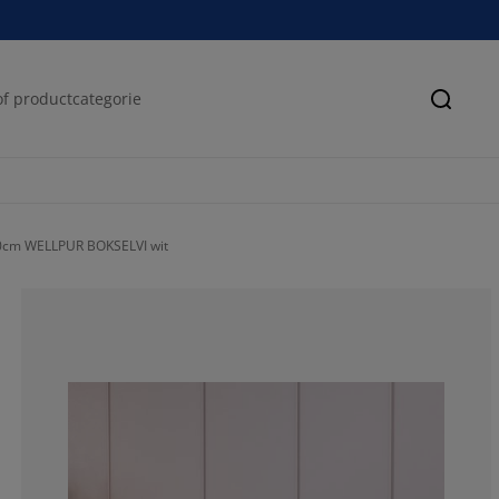
Zoeke
0cm WELLPUR BOKSELVI wit
49.47368421052