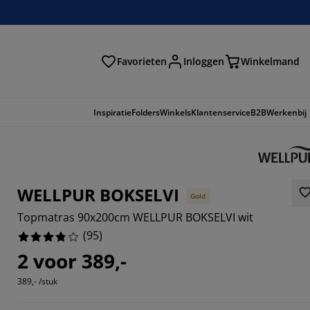
Favorieten
Inloggen
Winkelmand
n
Inspiratie
Folders
Winkels
Klantenservice
B2B
Werkenbij
WELLPUR BOKSELVI
Gold
Topmatras 90x200cm WELLPUR BOKSELVI wit
(
95
)
2 voor 389,-
389,- /stuk
6315%