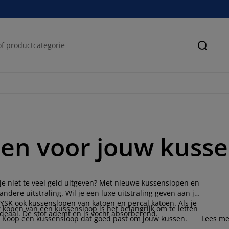
Zoeke
en voor jouw kuss
 je niet te veel geld uitgeven? Met nieuwe kussenslopen en
dere uitstraling. Wil je een luxe uitstraling geven aan je
JYSK ook kussenslopen van katoen en percal katoen. Als je
t kopen van een kussensloop is het belangrijk om te letten
 ideaal. De stof ademt en is vocht absorberend.
. Koop een kussensloop dat goed past om jouw kussen.
Lees me