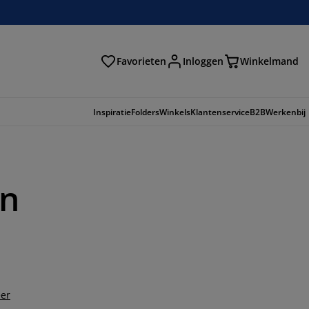
Favorieten
Inloggen
Winkelmand
n
Inspiratie
Folders
Winkels
Klantenservice
B2B
Werkenbij
en
er