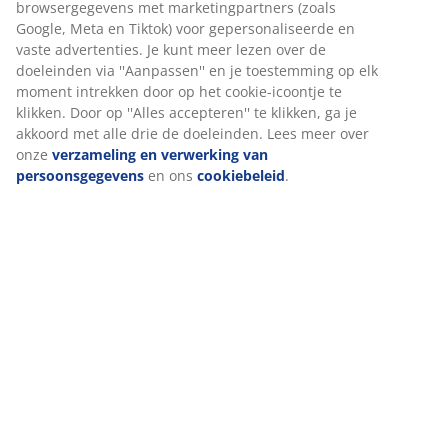
om functionaliteit, statistieken en relevante marketing te
Beoordelingen
waarborgen.
(
1
)
Wanneer je marketingcookies accepteert, delen we je
browsergegevens met marketingpartners (zoals Google,
Meta en Tiktok) voor gepersonaliseerde en vaste
Over het merk
advertenties. Je kunt meer lezen over de doeleinden via
''Aanpassen'' en je toestemming op elk moment intrekken
door op het cookie-icoontje te klikken. Door op ''Alles
accepteren'' te klikken, ga je akkoord met alle drie de
Levering
doeleinden. Lees meer over onze
verzameling en
verwerking van persoonsgegevens
en ons
cookiebeleid
.