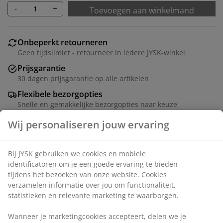
-
+
Toevoegen aan winkelmand
Onbeperkt retourneren
Geen tijdslimiet - retourneer in iedere JYSK-winkel
Prijsgarantie
30 dagen prijsgarantie op alle artikelen
Flexibele bezorgopties
Snelle en gemakkelijke bezorgopties naar keuze
Artikelnummer: 1064401
Wij personaliseren jouw ervaring
Specificaties
Bij JYSK gebruiken we cookies en mobiele identificatoren
om je een goede ervaring te bieden tijdens het bezoeken
van onze website. Cookies verzamelen informatie over jou