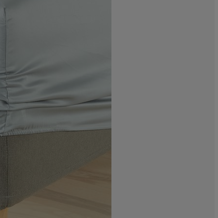
0%
0%
0%
50%