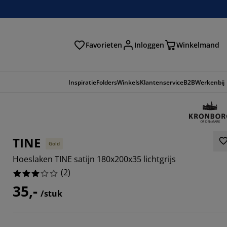
Favorieten
Inloggen
Winkelmand
n
Inspiratie
Folders
Winkels
Klantenservice
B2B
Werkenbij
TINE
Gold
Hoeslaken TINE satijn 180x200x35 lichtgrijs
(
2
)
35,-
/stuk