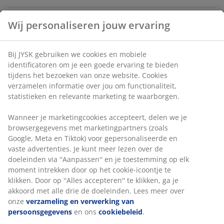
Wij personaliseren jouw ervaring
Artikelnummer: 1853300
Bij JYSK gebruiken we cookies en mobiele
identificatoren om je een goede ervaring te bieden
Specificaties
tijdens het bezoeken van onze website. Cookies
verzamelen informatie over jou om functionaliteit,
statistieken en relevante marketing te waarborgen.
Beoordelingen
Wanneer je marketingcookies accepteert, delen we je
browsergegevens met marketingpartners (zoals
(
0
)
Google, Meta en Tiktok) voor gepersonaliseerde en
vaste advertenties. Je kunt meer lezen over de
doeleinden via ''Aanpassen'' en je toestemming op elk
Levering
moment intrekken door op het cookie-icoontje te
klikken. Door op ''Alles accepteren'' te klikken, ga je
akkoord met alle drie de doeleinden. Lees meer over
onze
verzameling en verwerking van
persoonsgegevens
en ons
cookiebeleid
.