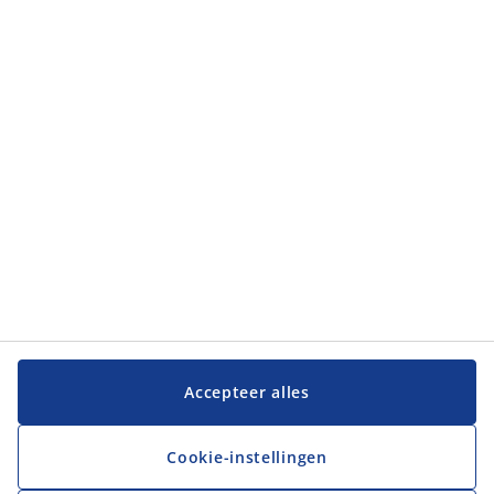
Categorieën
Categorieën
Klantenservice
Klantenservice
JYSK
JYSK
Hoofdkantoor
Volg JYSK
Accepteer alles
Cookie-instellingen