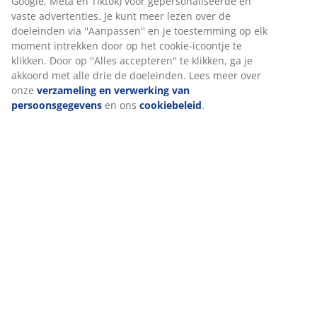
Beoordelingen
Wij personaliseren jouw ervaring
(
1
)
Bij JYSK gebruiken we cookies en mobiele identificatoren om je
een goede ervaring te bieden tijdens het bezoeken van onze
Levering
website. Cookies verzamelen informatie over jou om
functionaliteit, statistieken en relevante marketing te
waarborgen.
Wanneer je marketingcookies accepteert, delen we je
browsergegevens met marketingpartners (zoals Google, Meta e
Tiktok) voor gepersonaliseerde en vaste advertenties. Je kunt
meer lezen over de doeleinden via ''Aanpassen'' en je
toestemming op elk moment intrekken door op het cookie-
icoontje te klikken. Door op ''Alles accepteren'' te klikken, ga je
akkoord met alle drie de doeleinden. Lees meer over onze
verzameling en verwerking van persoonsgegevens
en ons
cookiebeleid
.