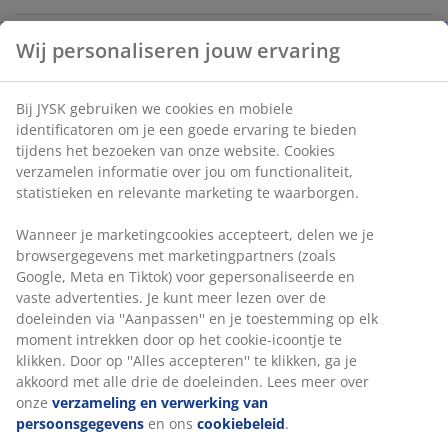
Wij personaliseren jouw ervaring
Artikelnummer: 1528600
Bij JYSK gebruiken we cookies en mobiele
identificatoren om je een goede ervaring te bieden
Specificaties
tijdens het bezoeken van onze website. Cookies
verzamelen informatie over jou om functionaliteit,
statistieken en relevante marketing te waarborgen.
Beoordelingen
Wanneer je marketingcookies accepteert, delen we je
browsergegevens met marketingpartners (zoals
(
0
)
Google, Meta en Tiktok) voor gepersonaliseerde en
vaste advertenties. Je kunt meer lezen over de
doeleinden via ''Aanpassen'' en je toestemming op elk
Levering
moment intrekken door op het cookie-icoontje te
klikken. Door op ''Alles accepteren'' te klikken, ga je
akkoord met alle drie de doeleinden. Lees meer over
onze
verzameling en verwerking van
persoonsgegevens
en ons
cookiebeleid
.