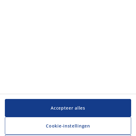
Categorieën
Categorieën
Klantenservice
Klantenservice
JYSK
JYSK
Hoofdkantoor
Volg JYSK
Accepteer alles
Cookie-instellingen