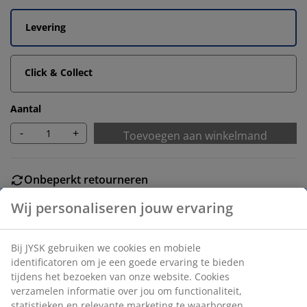
Levering
Click & Collect
Aantal
-
+
Toevoegen aan winkelmand
Onbeperkt retourneren
Geen tijdslimiet - retourneer in iedere JYSK-winkel
Prijsgarantie
30 dagen prijsgarantie op alle artikelen
Flexibele bezorgopties
Snelle en gemakkelijke bezorgopties naar keuze