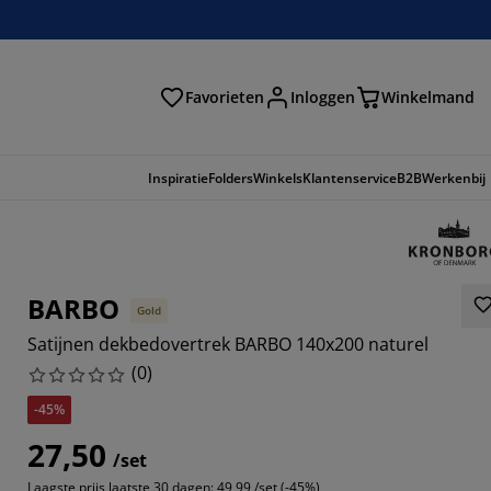
Favorieten
Inloggen
Winkelmand
n
Inspiratie
Folders
Winkels
Klantenservice
B2B
Werkenbij
BARBO
Gold
Satijnen dekbedovertrek BARBO 140x200 naturel
(
0
)
-45%
27,50
/set
Laagste prijs laatste 30 dagen:
49,99 /set (-45%)