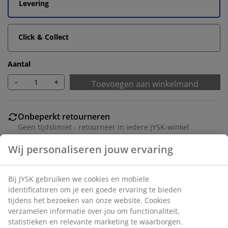
Levering
Click & Collect
Aantal
-
+
Toevoegen aan winkelmand
Onbeperkt retourneren
Geen tijdslimiet - retourneer in iedere JYSK-winkel
Prijsgarantie
30 dagen prijsgarantie op alle artikelen
Flexibele bezorgopties
Snelle en gemakkelijke bezorgopties naar keuze
Artikelnummer: 7389404