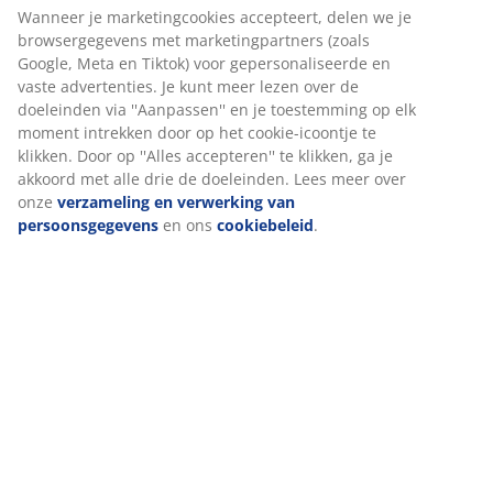
Specificaties
Beoordelingen
(
19
)
Over het merk
Levering