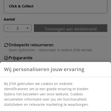
Click & Collect
Aantal
-
+
Toevoegen aan winkelmand
Onbeperkt retourneren
Geen tijdslimiet - retourneer in iedere JYSK-winkel
Prijsgarantie
30 dagen prijsgarantie op alle artikelen
Flexibele bezorgopties
Snelle en gemakkelijke bezorgopties naar keuze
Artikelnummer: 1811300