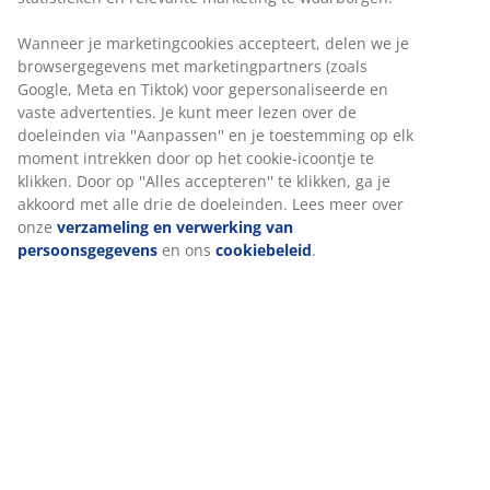
Artikelnummer: 7339802
Specificaties
Beoordelingen
(
8
)
Over het merk
Levering