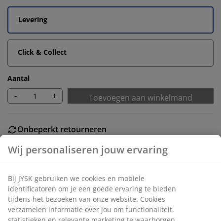
Levering
Click & Collect
Aantal
-
+
Toevoegen aan winkelmand
Onbeperkt retourneren
Geen tijdslimiet - retourneer in iedere JYSK-winkel
Prijsgarantie
30 dagen prijsgarantie op alle artikelen
Flexibele bezorgopties
Snelle en gemakkelijke bezorgopties naar keuze