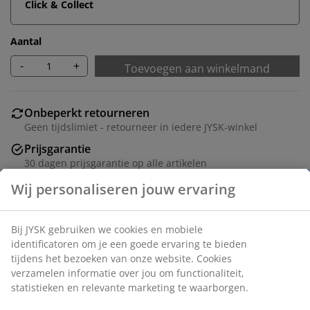
Click & Collect
Aantal
-
+
Toevoegen aan winkelmand
Onbeperkt retourneren
Geen tijdslimiet - retourneer in iedere JYSK-winkel
Prijsgarantie
30 dagen prijsgarantie op alle artikelen
Flexibele bezorgopties
Snelle en gemakkelijke bezorgopties naar keuze
Artikelnummer: 1811200