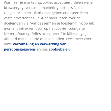
Specificaties
Beoordelingen
(
5
)
Wij personaliseren jouw ervaring
Over het merk
Bij JYSK gebruiken we cookies en mobiele identificatoren om je 
goede ervaring te bieden tijdens het bezoeken van onze website
Cookies verzamelen informatie over jou om functionaliteit,
statistieken en relevante marketing te waarborgen.
Levering
Wanneer je marketingcookies accepteert, delen we je
browsergegevens met marketingpartners (zoals Google, Meta e
Tiktok) voor gepersonaliseerde en vaste advertenties. Je kunt m
lezen over de doeleinden via ''Aanpassen'' en je toestemming op
moment intrekken door op het cookie-icoontje te klikken. Door o
''Alles accepteren'' te klikken, ga je akkoord met alle drie de
doeleinden. Lees meer over onze
verzameling en verwerking v