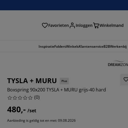
Favorieten
Inloggen
Winkelmand
n
Inspiratie
Folders
Winkels
Klantenservice
B2B
Werkenbij
TYSLA + MURU
Plus
Boxspring 90x200 TYSLA + MURU grijs-40 hard
(
0
)
480,-
/set
Aanbieding is geldig tot en met: 09.08.2026