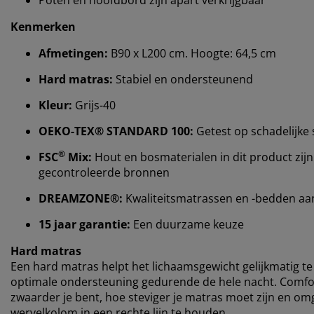
Kenmerken
Afmetingen:
B90 x L200 cm. Hoogte: 64,5 cm
Hard matras:
Stabiel en ondersteunend
Kleur:
Grijs-40
OEKO-TEX® STANDARD 100:
Getest op schadelijke 
®
FSC
Mix:
Hout en bosmaterialen in dit product zijn
gecontroleerde bronnen
DREAMZONE®:
Kwaliteitsmatrassen en -bedden aan e
15 jaar garantie:
Een duurzame keuze
Hard matras
Een hard matras helpt het lichaamsgewicht gelijkmatig te 
optimale ondersteuning gedurende de hele nacht. Comfort
zwaarder je bent, hoe steviger je matras moet zijn en om
wervelkolom in een rechte lijn te houden.