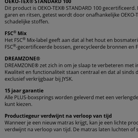
OEKO-TEX® STANDARD 100
Dit product is OEKO-TEX® STANDARD 100 gecertificeerd. Di
garen en ritsen, getest wordt door onafhankelijke OEKO-T
schadelijke stoffen.
®
FSC
Mix
®
Het FSC
Mix-label geeft aan dat al het hout en bosmateri
®
FSC
-gecertificeerde bossen, gerecycleerde bronnen en 
DREAMZONE®
DREAMZONE® zet zich in om je slaap te verbeteren met i
Kwaliteit en functionaliteit staan centraal en dat al si
exclusief verkrijgbaar bij JYSK.
15 jaar garantie
Alle PLUS-boxsprings worden geleverd met een verlengde 
kunt kiezen.
Productiegeur verdwijnt na verloop van tijd
Wanneer je een nieuw matras krijgt, kan je een lichte pro
verdwijnt na verloop van tijd. De matras laten luchten of 