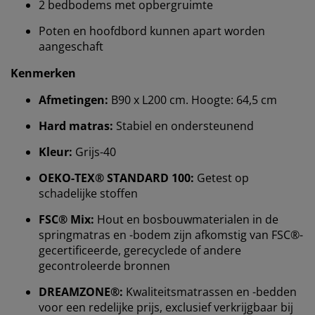
2 bedbodems met opbergruimte
Poten en hoofdbord kunnen apart worden
aangeschaft
Kenmerken
Afmetingen:
B90 x L200 cm. Hoogte: 64,5 cm
Hard matras:
Stabiel en ondersteunend
Kleur:
Grijs-40
OEKO-TEX® STANDARD 100:
Getest op
Wij personaliseren jouw ervaring
schadelijke stoffen
FSC® Mix:
Hout en bosbouwmaterialen in de
Bij JYSK gebruiken we cookies en mobiele
springmatras en -bodem zijn afkomstig van FSC®-
identificatoren om je een goede ervaring te bieden
gecertificeerde, gerecyclede of andere
tijdens het bezoeken van onze website. Cookies
gecontroleerde bronnen
verzamelen informatie over jou om functionaliteit,
statistieken en relevante marketing te waarborgen.
DREAMZONE®:
Kwaliteitsmatrassen en -bedden
voor een redelijke prijs, exclusief verkrijgbaar bij
Wanneer je marketingcookies accepteert, delen we je