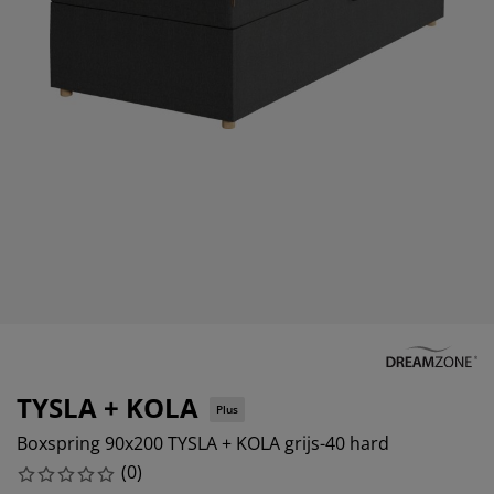
eubelonderhoud en accessoires
uitenverlichting
orgordijnen
oeslakens
edframes
rlichting
aamfolie
amperen
ledingkasten
edbodems
uishoud
ccessoires
laapkamermeubels
attenbodems
inderkamer
indermatrassen
assen en strijken
inderbedden
TYSLA + KOLA
Plus
Boxspring 90x200 TYSLA + KOLA grijs-40 hard
(
0
)