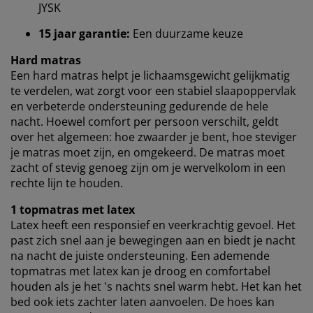
JYSK
browsergegevens met marketingpartners (zoals
Google, Meta en Tiktok) voor gepersonaliseerde en
15 jaar garantie:
Een duurzame keuze
vaste advertenties. Je kunt meer lezen over de
doeleinden via ''Aanpassen'' en je toestemming op elk
Hard matras
moment intrekken door op het cookie-icoontje te
Een hard matras helpt je ​​lichaamsgewicht gelijkmatig
klikken. Door op ''Alles accepteren'' te klikken, ga je
te verdelen, wat zorgt voor een stabiel slaapoppervlak
akkoord met alle drie de doeleinden. Lees meer over
en verbeterde ondersteuning gedurende de hele
onze
verzameling en verwerking van
nacht. Hoewel comfort per persoon verschilt, geldt
persoonsgegevens
en ons
cookiebeleid
.
over het algemeen: hoe zwaarder je bent, hoe steviger
je matras moet zijn, en omgekeerd. De matras moet
zacht of stevig genoeg zijn om je wervelkolom in een
rechte lijn te houden.
1 topmatras met latex
Latex heeft een responsief en veerkrachtig gevoel. Het
past zich snel aan je bewegingen aan en biedt je nacht
na nacht de juiste ondersteuning. Een ademende
topmatras met latex kan je droog en comfortabel
houden als je het 's nachts snel warm hebt. Het kan het
bed ook iets zachter laten aanvoelen. De hoes kan