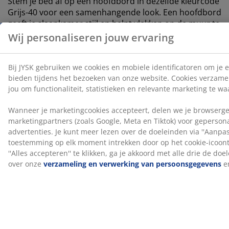
Stem je bed af op een hoofdbord in dezelfde kleurcode
Grijs-40 voor een samenhangende look. Een hoofdbord
geeft je slaapkamer stijl en helpt vlekken op de muur te
voorkomen die kunnen ontstaan ​​als je er dichtbij
slaapt.
OEKO-TEX® STANDARD 100
Dit product is OEKO-TEX® STANDARD 100
gecertificeerd. Dit betekent dat elk onderdeel is getest
door onafhankelijke OEKO-TEX® instituten en voldoet
aan strenge limieten voor schadelijke stoffen.
FSC® Mix
Het FSC® Mix label geeft aan dat al het hout en de
bosmaterialen in de springmatras en -bodem
afkomstig zijn van een combinatie van FSC®-
gecertificeerde bossen, gerecyclede bronnen of FSC®-
gecontroleerd hout.
DREAMZONE®
DREAMZONE® streeft ernaar je slaap te verbeteren
met individuele oplossingen in matrassen en bedden.