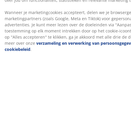
op de muur te verminderen die kunnen ontstaan
wanneer je er dicht tegen slaapt.
OEKO-TEX® STANDARD 100
Dit product is OEKO-TEX® STANDARD 100
gecertificeerd. Dit betekent dat elk onderdeel, van
stoffen en vullingen tot garen en ritsen, getest wordt
door onafhankelijke OEKO-TEX® instituten en voldoet
aan strenge limieten voor schadelijke stoffen.
®
FSC
Mix
®
Het FSC
Mix label geeft aan dat al het hout en
bosmaterialen in dit springveermatras en deze bodem
®
afkomstig zijn uit een combinatie van FSC
-
gecertificeerde bossen, gerecycleerde bronnen en
®
FSC
-gecontroleerd hout.
DREAMZONE®
DREAMZONE® zet zich in om je slaap te verbeteren
met individuele oplossingen binnen matrassen en
bedden. Kwaliteit en functionaliteit staan centraal en
dat al sinds de oprichting in Denemarken in 2003.