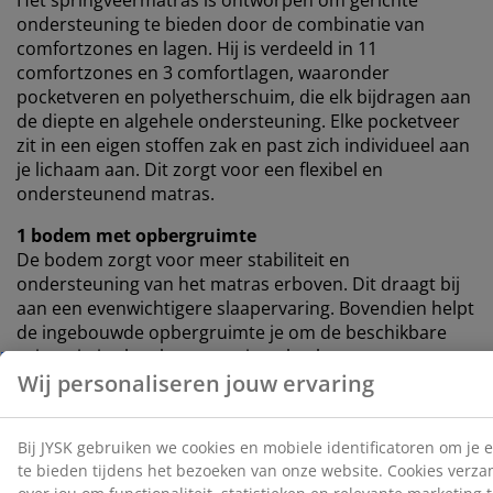
Het springveermatras is ontworpen om gerichte
ondersteuning te bieden door de combinatie van
comfortzones en lagen. Hij is verdeeld in 11
comfortzones en 3 comfortlagen, waaronder
pocketveren en polyetherschuim, die elk bijdragen aan
de diepte en algehele ondersteuning. Elke pocketveer
zit in een eigen stoffen zak en past zich individueel aan
je lichaam aan. Dit zorgt voor een flexibel en
ondersteunend matras.
1 bodem met opbergruimte
De bodem zorgt voor meer stabiliteit en
ondersteuning van het matras erboven. Dit draagt bij
aan een evenwichtigere slaapervaring. Bovendien helpt
de ingebouwde opbergruimte je om de beschikbare
ruimte in je slaapkamer optimaal te benutten.
Kleur
Combineer je bed met een hoofdbord in dezelfde
kleurcode grijs-23 voor een samenhangende look. Een
hoofdbord voegt stijl toe aan je kamer en helpt vlekken