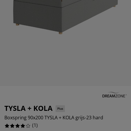
eubelonderhoud en accessoires
uitenverlichting
orgordijnen
oeslakens
edframes
rlichting
aamfolie
amperen
ledingkasten
edbodems
uishoud
ccessoires
laapkamermeubels
attenbodems
inderkamer
indermatrassen
assen en strijken
inderbedden
TYSLA + KOLA
Plus
Boxspring 90x200 TYSLA + KOLA grijs-23 hard
(
1
)