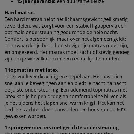
15 jaar garantie:
een duurzame keuze
browsergegevens met marketingpartners (zoals
Google, Meta en Tiktok) voor gepersonaliseerde en
Hard matras
vaste advertenties. Je kunt meer lezen over de
Een hard matras helpt het lichaamsgewicht gelijkmatig
doeleinden via ''Aanpassen'' en je toestemming op elk
te verdelen, wat zorgt voor een stabiel ligoppervlak en
moment intrekken door op het cookie-icoontje te
optimale ondersteuning gedurende de hele nacht.
klikken. Door op ''Alles accepteren'' te klikken, ga je
Comfort is persoonlijk, maar over het algemeen geldt:
akkoord met alle drie de doeleinden. Lees meer over
onze
verzameling en verwerking van
hoe zwaarder je bent, hoe steviger je matras moet zijn,
persoonsgegevens
en ons
cookiebeleid
.
en omgekeerd. Het matras moet zacht of stevig genoeg
zijn om je wervelkolom in een rechte lijn te houden.
1 topmatras met latex
Latex voelt veerkrachtig en soepel aan. Het past zich
snel aan je bewegingen aan en biedt je nacht na nacht
de juiste ondersteuning. Een ademend topmatras met
latex kan je helpen droog en comfortabel te blijven als
je het tijdens het slapen snel warm krijgt. Het kan het
bed iets zachter doen aanvoelen. De hoes kan op 60°C
gewassen worden.
1 springveermatras met gerichte ondersteuning