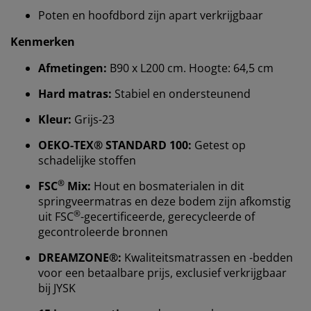
Poten en hoofdbord zijn apart verkrijgbaar
Kenmerken
Afmetingen:
B90 x L200 cm. Hoogte: 64,5 cm
Hard matras:
Stabiel en ondersteunend
Kleur:
Grijs-23
OEKO-TEX® STANDARD 100:
Getest op
schadelijke stoffen
Wij personaliseren jouw ervaring
®
FSC
Mix:
Hout en bosmaterialen in dit
springveermatras en deze bodem zijn afkomstig
Bij JYSK gebruiken we cookies en mobiele
®
uit FSC
-gecertificeerde, gerecycleerde of
identificatoren om je een goede ervaring te bieden
gecontroleerde bronnen
tijdens het bezoeken van onze website. Cookies
verzamelen informatie over jou om functionaliteit,
DREAMZONE®:
Kwaliteitsmatrassen en -bedden
statistieken en relevante marketing te waarborgen.
voor een betaalbare prijs, exclusief verkrijgbaar
bij JYSK
Wanneer je marketingcookies accepteert, delen we je