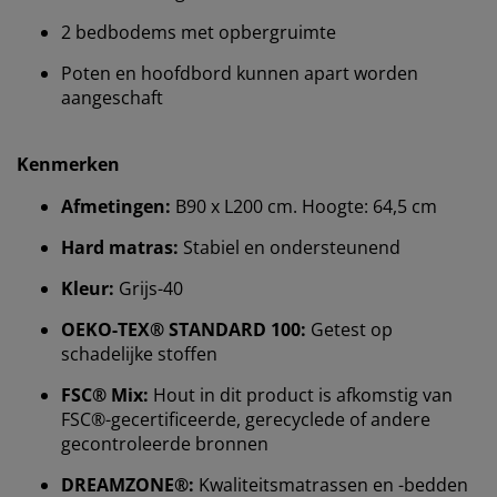
2 bedbodems met opbergruimte
Poten en hoofdbord kunnen apart worden
aangeschaft
Kenmerken
Afmetingen:
B90 x L200 cm. Hoogte: 64,5 cm
Hard matras:
Stabiel en ondersteunend
Wij personaliseren jouw ervaring
Kleur:
Grijs-40
OEKO-TEX® STANDARD 100:
Getest op
schadelijke stoffen
Bij JYSK gebruiken we cookies en mobiele
identificatoren om je een goede ervaring te bieden
FSC® Mix:
Hout in dit product is afkomstig van
tijdens het bezoeken van onze website. Cookies
FSC®-gecertificeerde, gerecyclede of andere
verzamelen informatie over jou om functionaliteit,
gecontroleerde bronnen
statistieken en relevante marketing te waarborgen.
DREAMZONE®:
Kwaliteitsmatrassen en -bedden
Wanneer je marketingcookies accepteert, delen we je