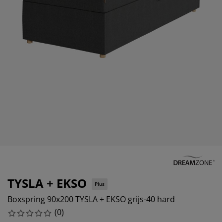
eubelonderhoud en accessoires
uitenverlichting
orgordijnen
oeslakens
edframes
rlichting
aamfolie
amperen
ledingkasten
edbodems
uishoud
ccessoires
laapkamermeubels
attenbodems
inderkamer
indermatrassen
assen en strijken
inderbedden
TYSLA + EKSO
Plus
Boxspring 90x200 TYSLA + EKSO grijs-40 hard
(
0
)