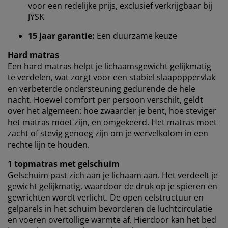
voor een redelijke prijs, exclusief verkrijgbaar bij
browsergegevens met marketingpartners (zoals
JYSK
Google, Meta en Tiktok) voor gepersonaliseerde en
vaste advertenties. Je kunt meer lezen over de
15 jaar garantie:
Een duurzame keuze
doeleinden via ''Aanpassen'' en je toestemming op elk
moment intrekken door op het cookie-icoontje te
Hard matras
klikken. Door op ''Alles accepteren'' te klikken, ga je
Een hard matras helpt je ​​lichaamsgewicht gelijkmatig
akkoord met alle drie de doeleinden. Lees meer over
te verdelen, wat zorgt voor een stabiel slaapoppervlak
onze
verzameling en verwerking van
en verbeterde ondersteuning gedurende de hele
persoonsgegevens
en ons
cookiebeleid
.
nacht. Hoewel comfort per persoon verschilt, geldt
over het algemeen: hoe zwaarder je bent, hoe steviger
het matras moet zijn, en omgekeerd. Het matras moet
zacht of stevig genoeg zijn om je wervelkolom in een
rechte lijn te houden.
1 topmatras met gelschuim
Gelschuim past zich aan je lichaam aan. Het verdeelt je
gewicht gelijkmatig, waardoor de druk op je spieren en
gewrichten wordt verlicht. De open celstructuur en
gelparels in het schuim bevorderen de luchtcirculatie
en voeren overtollige warmte af. Hierdoor kan het bed