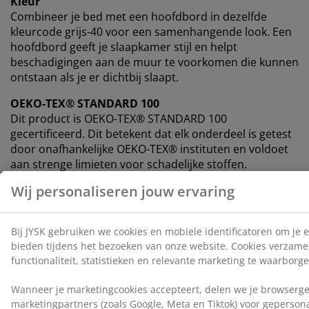
Kleur
Combineer je bed met een hoofdbord in dezelfde
kleurcode grijs-40 voor een samenhangende look. Een
hoofdbord geeft je slaapkamer stijl en helpt
beschadigingen aan de muur te voorkomen die kunnen
ontstaan ​​als je er dichtbij slaapt.
OEKO-TEX® STANDARD 100
Dit product is OEKO-TEX® STANDARD 100
gecertificeerd. Dit betekent dat elk onderdeel is getest
door onafhankelijke OEKO-TEX® instituten en voldoet
aan strenge limieten voor schadelijke stoffen.
FSC® Mix
Het FSC® Mix label geeft aan dat al het hout en de
bosmaterialen in dit product afkomstig zijn van een
combinatie van FSC®-gecertificeerde bossen,
gerecyclede bronnen of FSC®-gecontroleerd hout.
DREAMZONE®
DREAMZONE® streeft ernaar je slaap te verbeteren
met individuele oplossingen in matrassen en bedden.