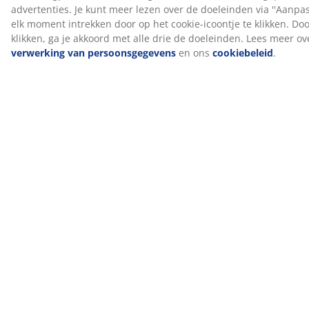
Kwaliteit en functionaliteit zijn essentieel en dat is al zo
sinds de oprichting in Denemarken in 2003.
DREAMZONE® is exclusief verkrijgbaar bij JYSK.
15 jaar garantie
Alle PLUS continentale bedden worden geleverd met
een verlengde garantie van 15 jaar, zodat je vol
vertrouwen je matras kunt kiezen.
Productiegeur verdwijnt na verloop van tijd
Wanneer je een nieuw matras in huis haalt, kun je een
lichte productiegeur waarnemen. Dit is volkomen
onschadelijk en zal na verloop van tijd verdwijnen. Het
luchten of stofzuigen van de matras kan dit proces
versnellen.
Wij helpen je graag bij het kiezen van het juiste bed
Lees onze gidsen of bezoek je lokale JYSK-winkel voor
meer informatie over welk bed het beste bij je past.
Daar kun je verschillende opties uitproberen en advies
krijgen over het kiezen van het juiste bed, afgestemd