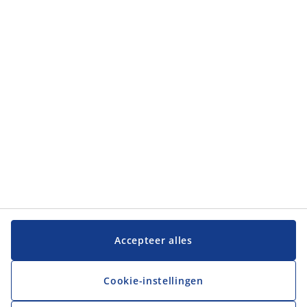
Categorieën
Categorieën
Klantenservice
Klantenservice
JYSK
JYSK
Hoofdkantoor
Volg JYSK