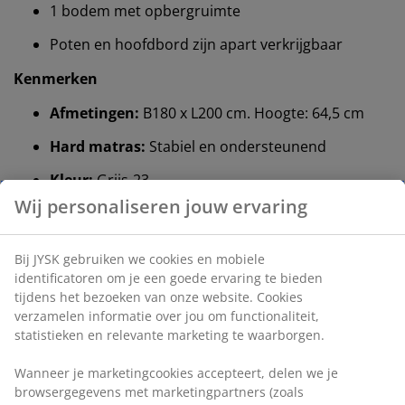
1 bodem met opbergruimte
Poten en hoofdbord zijn apart verkrijgbaar
Kenmerken
Afmetingen:
B180 x L200 cm. Hoogte: 64,5 cm
Hard matras:
Stabiel en ondersteunend
Kleur:
Grijs-23
OEKO-TEX® STANDARD 100:
Getest op
schadelijke stoffen
®
FSC
Mix:
Hout en bosmaterialen in dit product
®
zijn afkomstig uit FSC
-gecertificeerde,
gerecycleerde of gecontroleerde bronnen
DREAMZONE®:
Kwaliteitsmatrassen en -bedden
aan een betaalbare prijs, exclusief verkrijgbaar bij
JYSK