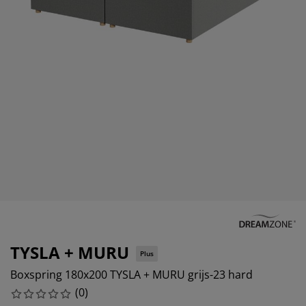
ubelonderhoud en accessoires
itenverlichting
rgordijnen
eslakens
dframes
rlichting
amfolie
mperen
edingkasten
edbodems
ishoud
cessoires
aapkamermeubels
ttenbodems
nderkamer
ndermatrassen
ssen en strijken
nderbedden
TYSLA + MURU
Plus
Boxspring 180x200 TYSLA + MURU grijs-23 hard
(
0
)