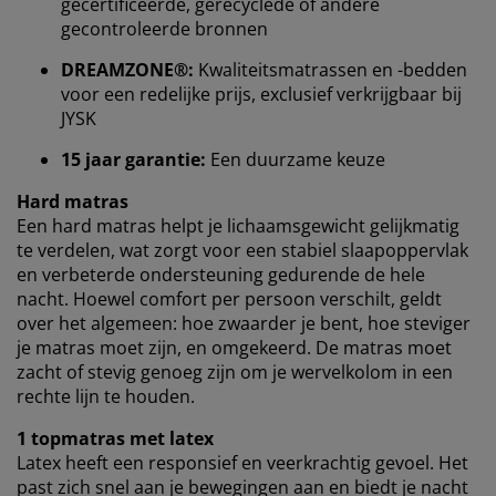
gecertificeerde, gerecyclede of andere
gecontroleerde bronnen
Wanneer je marketingcookies accepteert, delen we je
browsergegevens met marketingpartners (zoals
DREAMZONE®:
Kwaliteitsmatrassen en -bedden
Google, Meta en Tiktok) voor gepersonaliseerde en
voor een redelijke prijs, exclusief verkrijgbaar bij
vaste advertenties. Je kunt meer lezen over de
JYSK
doeleinden via ''Aanpassen'' en je toestemming op elk
moment intrekken door op het cookie-icoontje te
15 jaar garantie:
Een duurzame keuze
klikken. Door op ''Alles accepteren'' te klikken, ga je
akkoord met alle drie de doeleinden. Lees meer over
Hard matras
onze
verzameling en verwerking van
Een hard matras helpt je ​​lichaamsgewicht gelijkmatig
persoonsgegevens
en ons
cookiebeleid
.
te verdelen, wat zorgt voor een stabiel slaapoppervlak
en verbeterde ondersteuning gedurende de hele
nacht. Hoewel comfort per persoon verschilt, geldt
over het algemeen: hoe zwaarder je bent, hoe steviger
je matras moet zijn, en omgekeerd. De matras moet
zacht of stevig genoeg zijn om je wervelkolom in een
rechte lijn te houden.
1 topmatras met latex
Latex heeft een responsief en veerkrachtig gevoel. Het
past zich snel aan je bewegingen aan en biedt je nacht