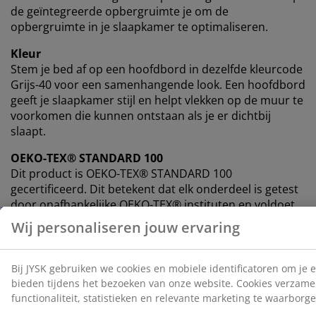
de geïntegreerde opbergruimte je om de
opbergruimte in je slaapkamer te optimaliseren.
Kleur
Stem je bed af op een hoofdbord in dezelfde kleurcode
Grijs-40 voor een samenhangende look. Een hoofdbord
geeft je slaapkamer stijl en helpt vlekken op de muur te
voorkomen die kunnen ontstaan ​​als je er dichtbij
slaapt.
OEKO-TEX® STANDARD 100
Dit product is OEKO-TEX® STANDARD 100
gecertificeerd. Dit betekent dat elk onderdeel is getest
door onafhankelijke OEKO-TEX® instituten en voldoet
aan strenge limieten voor schadelijke stoffen.
FSC® Mix
Het FSC® Mix label geeft aan dat al het hout en de
bosmaterialen in de springmatras en -bodem
afkomstig zijn van een combinatie van FSC®-
gecertificeerde bossen, gerecyclede bronnen of FSC®-