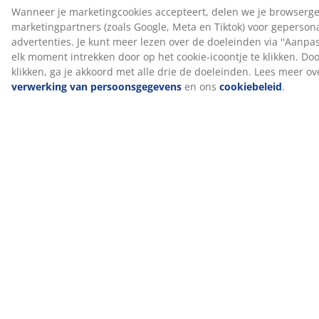
gecontroleerd hout.
DREAMZONE®
DREAMZONE® streeft ernaar je slaap te verbeteren
met individuele oplossingen in matrassen en bedden.
Kwaliteit en functionaliteit zijn essentieel en dat is al zo
sinds de oprichting in Denemarken in 2003.
DREAMZONE® is exclusief verkrijgbaar bij JYSK.
15 jaar garantie
Alle PLUS boxsprings worden geleverd met een
verlengde garantie van 15 jaar, zodat je vol vertrouwen
je matras kunt kiezen.
Productiegeur verdwijnt na verloop van tijd
Wanneer je een nieuwe matras in huis haalt, kun je een
lichte productiegeur waarnemen. Dit is volkomen
onschadelijk en zal na verloop van tijd verdwijnen. Het
luchten of stofzuigen van de matras kan dit proces
versnellen.