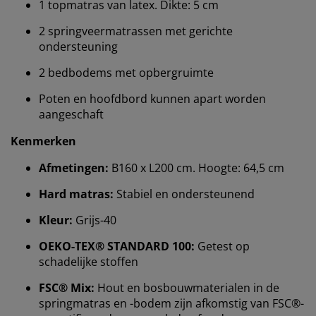
1 topmatras van latex. Dikte: 5 cm
2 springveermatrassen met gerichte
ondersteuning
2 bedbodems met opbergruimte
Poten en hoofdbord kunnen apart worden
aangeschaft
Kenmerken
Afmetingen:
B160 x L200 cm. Hoogte: 64,5 cm
Hard matras:
Stabiel en ondersteunend
Wij personaliseren jouw ervaring
Kleur:
Grijs-40
Bij JYSK gebruiken we cookies en mobiele
OEKO-TEX® STANDARD 100:
Getest op
identificatoren om je een goede ervaring te bieden
schadelijke stoffen
tijdens het bezoeken van onze website. Cookies
FSC® Mix:
Hout en bosbouwmaterialen in de
verzamelen informatie over jou om functionaliteit,
springmatras en -bodem zijn afkomstig van FSC®-
statistieken en relevante marketing te waarborgen.