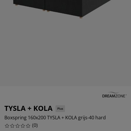
eubelonderhoud en accessoires
uitenverlichting
orgordijnen
oeslakens
edframes
rlichting
aamfolie
amperen
ledingkasten
edbodems
uishoud
ccessoires
laapkamermeubels
attenbodems
inderkamer
indermatrassen
assen en strijken
inderbedden
TYSLA + KOLA
Plus
Boxspring 160x200 TYSLA + KOLA grijs-40 hard
(
0
)