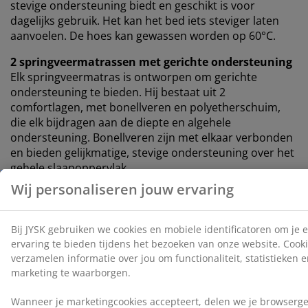
stevige ondersteuning biedt en geschikt is voor
dagelijks gebruik. Het kan het bed iets steviger laten
aanvoelen. De hoes kan gewassen worden op 60°C.
2 springveermatrassen met gerichte ondersteuning
Elk springveermatras is ontworpen om gerichte
ondersteuning te bieden. Hij bestaat uit 2
comfortlagen, met bonellveren en polyetherschuim,
die elk bijdragen aan de diepte en algehele
ondersteuning. Bonellveren zijn met elkaar verbonden
en bieden gelijkmatige, stevige ondersteuning over het
gehele slaapoppervlak.
2 bedbodems
Elke bedbodem biedt verbeterde stabiliteit en
ondersteuning voor de matras erboven. Dit draagt ​​bij
aan een evenwichtigere slaapervaring.
Kleur
Stem je bed af op een hoofdbord in dezelfde kleurcode
Grijs-40 voor een samenhangende look. Een hoofdbord