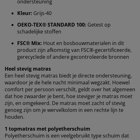
Wij personaliseren jouw ervaring
ondersteuning
Kleur:
Grijs-40
Bij JYSK gebruiken we cookies en mobiele
OEKO-TEX® STANDARD 100:
Getest op
identificatoren om je een goede ervaring te bieden
schadelijke stoffen
tijdens het bezoeken van onze website. Cookies
verzamelen informatie over jou om functionaliteit,
FSC® Mix:
Hout en bosbouwmaterialen in dit
statistieken en relevante marketing te waarborgen.
product zijn afkomstig van FSC®-gecertificeerde,
gerecyclede of andere gecontroleerde bronnen
Wanneer je marketingcookies accepteert, delen we je
browsergegevens met marketingpartners (zoals
Heel stevig matras
Google, Meta en Tiktok) voor gepersonaliseerde en
Een heel stevig matras biedt je directe ondersteuning,
vaste advertenties. Je kunt meer lezen over de
waardoor je de hele nacht minimaal wegzakt. Hoewel
doeleinden via ''Aanpassen'' en je toestemming op elk
comfort per persoon verschilt, geldt over het algemeen
moment intrekken door op het cookie-icoontje te
dat hoe zwaarder je bent, hoe steviger je matras moet
klikken. Door op ''Alles accepteren'' te klikken, ga je
zijn, en omgekeerd. De matras moet zacht of stevig
akkoord met alle drie de doeleinden. Lees meer over
genoeg zijn om je wervelkolom in een rechte lijn te
onze
verzameling en verwerking van
houden.
persoonsgegevens
en ons
cookiebeleid
.
1 topmatras met polyetherschuim
Polyetherschuim is een veelgebruikt type schuim dat