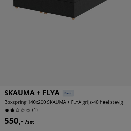
eubelonderhoud en accessoires
uitenverlichting
orgordijnen
oeslakens
edframes
rlichting
aamfolie
amperen
ledingkasten
edbodems
uishoud
ccessoires
laapkamermeubels
attenbodems
inderkamer
indermatrassen
assen en strijken
inderbedden
SKAUMA + FLYA
Basic
Boxspring 140x200 SKAUMA + FLYA grijs-40 heel stevig
(
1
)
550,-
/set