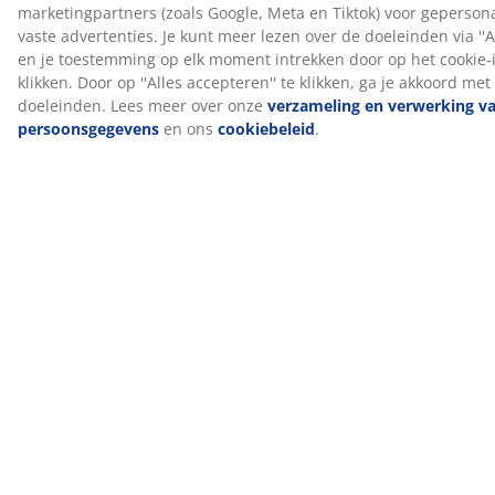
geeft je slaapkamer een stijlvolle uitstraling en helpt
vlekken op de muur te voorkomen die kunnen
ontstaan ​​als je er dichtbij slaapt.
OEKO-TEX® STANDARD 100
Dit product is OEKO-TEX® STANDARD 100
gecertificeerd. Dit betekent dat elk onderdeel is getest
door onafhankelijke OEKO-TEX® instituten en voldoet
aan strenge limieten voor schadelijke stoffen.
FSC® Mix
Het FSC® Mix label geeft aan dat al het hout en de
bosmaterialen in dit product afkomstig zijn van een
combinatie van FSC®-gecertificeerde bossen,
gerecyclede bronnen of FSC®-gecontroleerd hout.
Productiegeur verdwijnt na verloop van tijd
Wanneer je een nieuw bed hebt, kun je een lichte
productiegeur waarnemen. Deze is volkomen
onschadelijk en verdwijnt na verloop van tijd. Het
luchten of stofzuigen van het bed kan dit proces