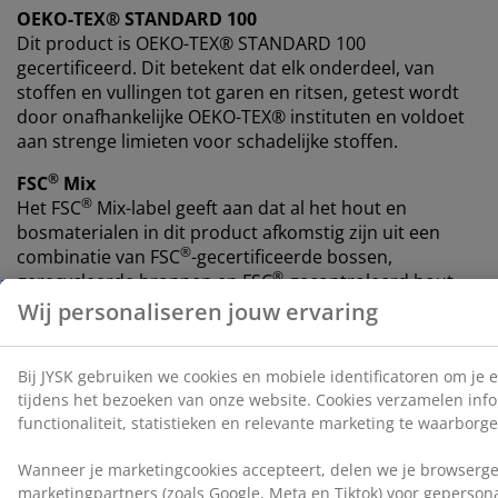
OEKO-TEX® STANDARD 100
Dit product is OEKO-TEX® STANDARD 100
gecertificeerd. Dit betekent dat elk onderdeel, van
stoffen en vullingen tot garen en ritsen, getest wordt
door onafhankelijke OEKO-TEX® instituten en voldoet
aan strenge limieten voor schadelijke stoffen.
®
FSC
Mix
®
Het FSC
Mix-label geeft aan dat al het hout en
bosmaterialen in dit product afkomstig zijn uit een
®
combinatie van FSC
-gecertificeerde bossen,
®
gerecycleerde bronnen en FSC
-gecontroleerd hout.
DREAMZONE®
DREAMZONE® zet zich in om je slaap te verbeteren
met individuele oplossingen binnen matrassen en
bedden. Kwaliteit en functionaliteit staan centraal en
dat al sinds de oprichting in Denemarken in 2003.
DREAMZONE® is exclusief verkrijgbaar bij JYSK.
15 jaar garantie