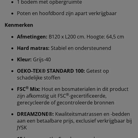
1 bodem met opbergruimte
Poten en hoofdbord zijn apart verkrijgbaar
Kenmerken
Afmetingen:
B120 x L200 cm. Hoogte: 64,5 cm
Hard matras:
Stabiel en ondersteunend
Kleur:
Grijs-40
Wij personaliseren jouw ervaring
OEKO-TEX® STANDARD 100:
Getest op
schadelijke stoffen
Bij JYSK gebruiken we cookies en mobiele
®
FSC
Mix:
Hout en bosmaterialen in dit product
identificatoren om je een goede ervaring te bieden
®
zijn afkomstig uit FSC
-gecertificeerde,
tijdens het bezoeken van onze website. Cookies
gerecycleerde of gecontroleerde bronnen
verzamelen informatie over jou om functionaliteit,
DREAMZONE®:
Kwaliteitsmatrassen en -bedden
statistieken en relevante marketing te waarborgen.
aan een betaalbare prijs, exclusief verkrijgbaar bij
Wanneer je marketingcookies accepteert, delen we je
JYSK
browsergegevens met marketingpartners (zoals