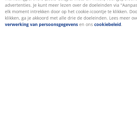
Alle PLUS-boxsprings worden geleverd met een
verlengde garantie van 15 jaar, zodat je met
vertrouwen je matras kunt kiezen.
Productiegeur verdwijnt na verloop van tijd
Wanneer je een nieuw matras krijgt, kan je een lichte
productiegeur opmerken. Dit is volledig onschadelijk
en verdwijnt na verloop van tijd. De matras laten
luchten of stofzuigen kan dit proces versnellen.
Wij helpen je graag de juiste matras te kiezen
Wil je meer weten over welk matras het beste bij je
past? Lees dan onze gidsen of bezoek je lokale JYSK
winkel. Daar kan je verschillende opties testen en krijg
je advies bij het kiezen van de juiste matras op basis
van je slaaphouding en andere persoonlijke
voorkeuren.
Artikelnummer: S332057
Montage-instructies