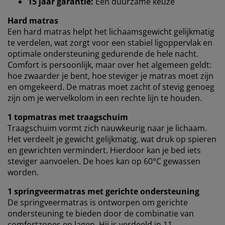
15 jaar garantie:
Een duurzame keuze
Google, Meta en Tiktok) voor gepersonaliseerde en
vaste advertenties. Je kunt meer lezen over de
Hard matras
doeleinden via ''Aanpassen'' en je toestemming op elk
Een hard matras helpt het lichaamsgewicht gelijkmatig
moment intrekken door op het cookie-icoontje te
te verdelen, wat zorgt voor een stabiel ligoppervlak en
klikken. Door op ''Alles accepteren'' te klikken, ga je
optimale ondersteuning gedurende de hele nacht.
akkoord met alle drie de doeleinden. Lees meer over
Comfort is persoonlijk, maar over het algemeen geldt:
onze
verzameling en verwerking van
hoe zwaarder je bent, hoe steviger je matras moet zijn
persoonsgegevens
en ons
cookiebeleid
.
en omgekeerd. De matras moet zacht of stevig genoeg
zijn om je wervelkolom in een rechte lijn te houden.
1 topmatras met traagschuim
Traagschuim vormt zich nauwkeurig naar je lichaam.
Het verdeelt je gewicht gelijkmatig, wat druk op spieren
en gewrichten vermindert. Hierdoor kan je bed iets
steviger aanvoelen. De hoes kan op 60°C gewassen
worden.
1 springveermatras met gerichte ondersteuning
De springveermatras is ontworpen om gerichte
ondersteuning te bieden door de combinatie van
comfortzones en lagen. Hij is verdeeld in 11