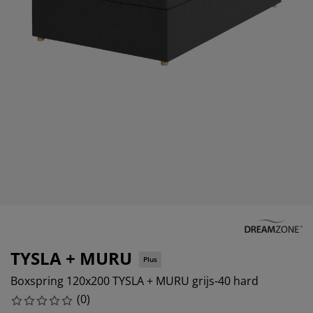
eubelonderhoud en accessoires
uitenverlichting
orgordijnen
oeslakens
edframes
rlichting
aamfolie
amperen
ledingkasten
edbodems
uishoud
ccessoires
laapkamermeubels
attenbodems
inderkamer
indermatrassen
assen en strijken
inderbedden
TYSLA + MURU
Plus
Boxspring 120x200 TYSLA + MURU grijs-40 hard
(
0
)