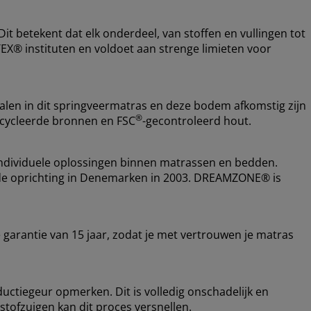
t betekent dat elk onderdeel, van stoffen en vullingen tot
EX® instituten en voldoet aan strenge limieten voor
ialen in dit springveermatras en deze bodem afkomstig zijn
®
ecycleerde bronnen en FSC
-gecontroleerd hout.
ndividuele oplossingen binnen matrassen en bedden.
nds de oprichting in Denemarken in 2003. DREAMZONE® is
garantie van 15 jaar, zodat je met vertrouwen je matras
ductiegeur opmerken. Dit is volledig onschadelijk en
 stofzuigen kan dit proces versnellen.