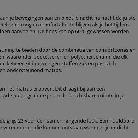
 aan je bewegingen aan en biedt je nacht na nacht de juiste
lpen droog en comfortabel te blijven als je het tijdens
er doen aanvoelen. De hoes kan op 60°C gewassen worden.
euning te bieden door de combinatie van comfortzones en
gen, waaronder pocketveren en polyetherschuim, die elk
ocketveer zit in een eigen stoffen zak en past zich
el en ondersteunend matras.
an het matras erboven. Dit draagt bij aan een
ouwde opbergruimte je om de beschikbare ruimte in je
ode grijs-23 voor een samenhangende look. Een hoofdbord
 te verminderen die kunnen ontstaan wanneer je er dicht