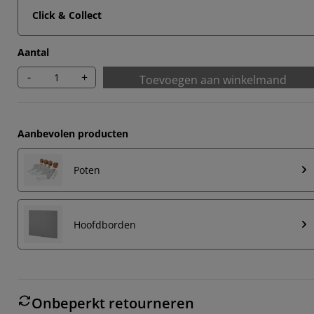
Click & Collect
Aantal
-
+
Toevoegen aan winkelmand
Aanbevolen producten
Poten
Hoofdborden
Onbeperkt retourneren