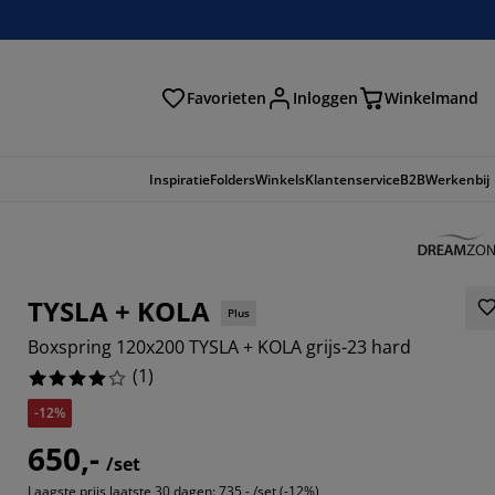
Favorieten
Inloggen
Winkelmand
n
Inspiratie
Folders
Winkels
Klantenservice
B2B
Werkenbij
TYSLA + KOLA
Plus
Boxspring 120x200 TYSLA + KOLA grijs-23 hard
(
1
)
-12%
650,-
/set
Laagste prijs laatste 30 dagen:
735,- /set (-12%)