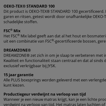
OEKO-TEX® STANDARD 100
Dit product is OEKO-TEX® STANDARD 100 gecertificeerd. Di
garen en ritsen, getest wordt door onafhankelijke OEKO-T
schadelijke stoffen.
®
FSC
Mix
®
Het FSC
Mix label geeft aan dat al het hout en bosmater
®
uit een combinatie van FSC
-gecertificeerde bossen, ger
DREAMZONE®
DREAMZONE® zet zich in om je slaap te verbeteren met i
Kwaliteit en functionaliteit staan centraal en dat al si
exclusief verkrijgbaar bij JYSK.
15 jaar garantie
Alle PLUS boxsprings worden geleverd met een verlengde 
kunt kiezen.
Productiegeur verdwijnt na verloop van tijd
Wanneer je een nieuw matras krijgt, kan je een lichte pro
verdwijnt na verloop van tijd. Het matras laten luchten of