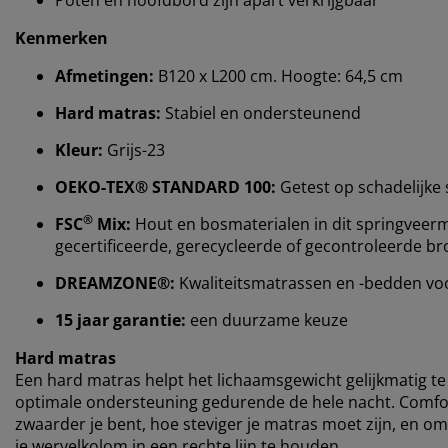
Kenmerken
Afmetingen:
B120 x L200 cm. Hoogte: 64,5 cm
Hard matras:
Stabiel en ondersteunend
Kleur:
Grijs-23
OEKO-TEX® STANDARD 100:
Getest op schadelijke 
®
FSC
Mix:
Hout en bosmaterialen in dit springveerm
gecertificeerde, gerecycleerde of gecontroleerde b
DREAMZONE®:
Kwaliteitsmatrassen en -bedden voor 
15 jaar garantie:
een duurzame keuze
Hard matras
Een hard matras helpt het lichaamsgewicht gelijkmatig te 
optimale ondersteuning gedurende de hele nacht. Comfort
zwaarder je bent, hoe steviger je matras moet zijn, en o
je wervelkolom in een rechte lijn te houden.