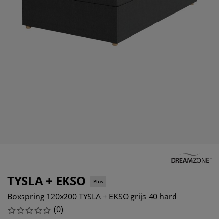
eubelonderhoud en accessoires
uitenverlichting
orgordijnen
oeslakens
edframes
rlichting
aamfolie
amperen
ledingkasten
edbodems
uishoud
ccessoires
laapkamermeubels
attenbodems
inderkamer
indermatrassen
assen en strijken
inderbedden
TYSLA + EKSO
Plus
Boxspring 120x200 TYSLA + EKSO grijs-40 hard
(
0
)