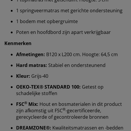
1 springveermatras met gerichte ondersteuning
1 bodem met opbergruimte
Poten en hoofdbord zijn apart verkrijgbaar
Kenmerken
Afmetingen:
B120 x L200 cm. Hoogte: 64,5 cm
Hard matras:
Stabiel en ondersteunend
Wij personaliseren jouw ervaring
Kleur:
Grijs-40
OEKO-TEX® STANDARD 100:
Getest op
schadelijke stoffen
Bij JYSK gebruiken we cookies en mobiele
identificatoren om je een goede ervaring te bieden
®
FSC
Mix:
Hout en bosmaterialen in dit product
tijdens het bezoeken van onze website. Cookies
®
zijn afkomstig uit FSC
-gecertificeerde,
verzamelen informatie over jou om functionaliteit,
gerecycleerde of gecontroleerde bronnen
statistieken en relevante marketing te waarborgen.
DREAMZONE®:
Kwaliteitsmatrassen en -bedden
Wanneer je marketingcookies accepteert, delen we je