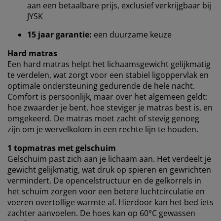
aan een betaalbare prijs, exclusief verkrijgbaar bij
browsergegevens met marketingpartners (zoals
JYSK
Google, Meta en Tiktok) voor gepersonaliseerde en
vaste advertenties. Je kunt meer lezen over de
15 jaar garantie:
een duurzame keuze
doeleinden via ''Aanpassen'' en je toestemming op elk
moment intrekken door op het cookie-icoontje te
Hard matras
klikken. Door op ''Alles accepteren'' te klikken, ga je
Een hard matras helpt het lichaamsgewicht gelijkmatig
akkoord met alle drie de doeleinden. Lees meer over
te verdelen, wat zorgt voor een stabiel ligoppervlak en
onze
verzameling en verwerking van
optimale ondersteuning gedurende de hele nacht.
persoonsgegevens
en ons
cookiebeleid
.
Comfort is persoonlijk, maar over het algemeen geldt:
hoe zwaarder je bent, hoe steviger je matras best is, en
omgekeerd. De matras moet zacht of stevig genoeg
zijn om je wervelkolom in een rechte lijn te houden.
1 topmatras met gelschuim
Gelschuim past zich aan je lichaam aan. Het verdeelt je
gewicht gelijkmatig, wat druk op spieren en gewrichten
vermindert. De opencelstructuur en de gelkorrels in
het schuim zorgen voor een betere luchtcirculatie en
voeren overtollige warmte af. Hierdoor kan het bed iets
zachter aanvoelen. De hoes kan op 60°C gewassen