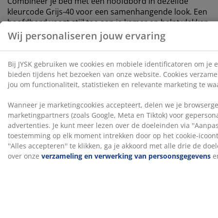
Combineer je bed met een hoofdbord in dezelfde
kleurcode Grijs-40 voor een samenhangende look. Een
hoofdbord voegt stijl toe aan je kamer en helpt vlekken
op de muur te verminderen die kunnen ontstaan
wanneer je er dicht tegen slaapt.
OEKO-TEX® STANDARD 100
Dit product is OEKO-TEX® STANDARD 100
gecertificeerd. Dit betekent dat elk onderdeel, van
stoffen en vullingen tot garen en ritsen, getest wordt
door onafhankelijke OEKO-TEX® instituten en voldoet
aan strenge limieten voor schadelijke stoffen.
®
FSC
Mix
®
Het FSC
Mix-label geeft aan dat al het hout en
bosmaterialen in dit product afkomstig zijn uit een
®
combinatie van FSC
-gecertificeerde bossen,
®
gerecycleerde bronnen en FSC
-gecontroleerd hout.
DREAMZONE®
DREAMZONE® zet zich in om je slaap te verbeteren
met individuele oplossingen binnen matrassen en