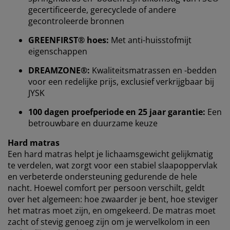
Bij JYSK gebruiken we cookies en mobiele
gecertificeerde, gerecyclede of andere
identificatoren om je een goede ervaring te bieden
gecontroleerde bronnen
tijdens het bezoeken van onze website. Cookies
verzamelen informatie over jou om functionaliteit,
GREENFIRST® hoes:
Met anti-huisstofmijt
statistieken en relevante marketing te waarborgen.
eigenschappen
Wanneer je marketingcookies accepteert, delen we je
DREAMZONE®:
Kwaliteitsmatrassen en -bedden
browsergegevens met marketingpartners (zoals
voor een redelijke prijs, exclusief verkrijgbaar bij
Google, Meta en Tiktok) voor gepersonaliseerde en
JYSK
vaste advertenties. Je kunt meer lezen over de
doeleinden via ''Aanpassen'' en je toestemming op elk
100 dagen proefperiode en 25 jaar garantie:
Een
moment intrekken door op het cookie-icoontje te
betrouwbare en duurzame keuze
klikken. Door op ''Alles accepteren'' te klikken, ga je
akkoord met alle drie de doeleinden. Lees meer over
Hard matras
onze
verzameling en verwerking van
Een hard matras helpt je ​​lichaamsgewicht gelijkmatig
persoonsgegevens
en ons
cookiebeleid
.
te verdelen, wat zorgt voor een stabiel slaapoppervlak
en verbeterde ondersteuning gedurende de hele
nacht. Hoewel comfort per persoon verschilt, geldt
over het algemeen: hoe zwaarder je bent, hoe steviger
het matras moet zijn, en omgekeerd. De matras moet
zacht of stevig genoeg zijn om je wervelkolom in een