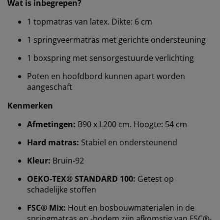
Wat is inbegrepen?
1 topmatras van latex. Dikte: 6 cm
1 springveermatras met gerichte ondersteuning
1 boxspring met sensorgestuurde verlichting
Poten en hoofdbord kunnen apart worden
aangeschaft
Kenmerken
Afmetingen:
B90 x L200 cm. Hoogte: 54 cm
Hard matras:
Stabiel en ondersteunend
Kleur:
Bruin-92
OEKO-TEX® STANDARD 100:
Getest op
schadelijke stoffen
Wij personaliseren jouw ervaring
FSC® Mix:
Hout en bosbouwmaterialen in de
springmatras en -bodem zijn afkomstig van FSC®-