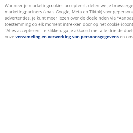
door onafhankelijke OEKO-TEX® instituten en voldoet
aan strenge limieten voor schadelijke stoffen.
FSC® Mix
Het FSC® Mix-label geeft aan dat al het hout en de
bosmaterialen in de springmatras en -bodem
afkomstig zijn van een combinatie van FSC®-
gecertificeerde bossen, gerecyclede bronnen of FSC®-
gecontroleerd hout.
GREENFIRST® hoes
De bovenste matrashoes is behandeld met het biocide
GREENFIRST®, dat de werkzame stof geraniol bevat. De
behandeling met geraniol heeft anti-huisstofmijt
eigenschappen. Geraniol is geclassificeerd als
huidallergeen en direct huidcontact moet worden
vermeden. Altijd afdekken met een hoeslaken.
DREAMZONE®
DREAMZONE® streeft ernaar uw slaap te verbeteren
met individuele oplossingen in matrassen en bedden.
Kwaliteit en functionaliteit staan ​​centraal en dat is al zo