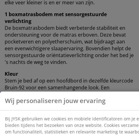
elke veer kleiner is en er meer van zijn.
1 boxmatrasbodem met sensorgestuurde
verlichting
De boxmatrasbodem biedt verbeterde stabiliteit en
ondersteuning voor de matras erboven. Deze bevat
pocketveren en polyetherschuim, wat bijdraagt ​​aan
een evenwichtigere slaapervaring. Bovendien helpt de
sensorgestuurde oriëntatieverlichting onder het bed je
's nachts de weg te vinden.
Kleur
Stem je bed af op een hoofdbord in dezelfde kleurcode
Bruin-92 voor een samenhangende look. Een
hoofdbord geeft je slaapkamer stijl en helpt vlekken op
de muur te voorkomen die kunnen ontstaan ​​als je er
dichtbij slaapt.
OEKO-TEX® STANDARD 100
Dit product is OEKO-TEX® STANDARD 100
gecertificeerd. Dit betekent dat elk onderdeel is getest