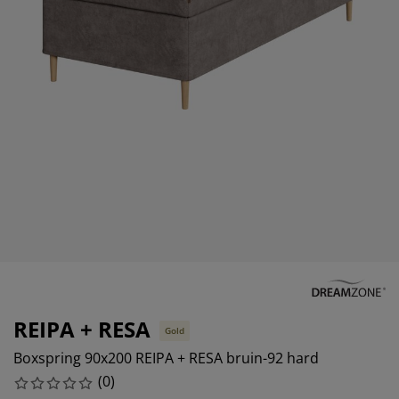
eubelonderhoud en accessoires
uitenverlichting
orgordijnen
oeslakens
edframes
rlichting
aamfolie
amperen
ledingkasten
edbodems
uishoud
ccessoires
laapkamermeubels
attenbodems
inderkamer
indermatrassen
assen en strijken
inderbedden
REIPA + RESA
Gold
Boxspring 90x200 REIPA + RESA bruin-92 hard
(
0
)