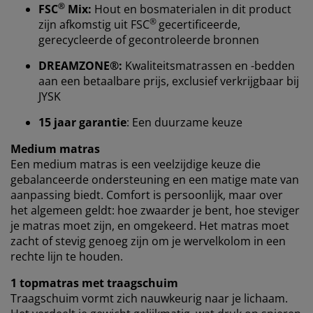
Wanneer je marketingcookies accepteert, delen we je
®
FSC
Mix:
Hout en bosmaterialen in dit product
browsergegevens met marketingpartners (zoals
®
zijn afkomstig uit FSC
gecertificeerde,
Google, Meta en Tiktok) voor gepersonaliseerde en
gerecycleerde of gecontroleerde bronnen
vaste advertenties. Je kunt meer lezen over de
doeleinden via ''Aanpassen'' en je toestemming op elk
DREAMZONE®:
Kwaliteitsmatrassen en -bedden
moment intrekken door op het cookie-icoontje te
aan een betaalbare prijs, exclusief verkrijgbaar bij
klikken. Door op ''Alles accepteren'' te klikken, ga je
JYSK
akkoord met alle drie de doeleinden. Lees meer over
15 jaar garantie
: Een duurzame keuze
onze
verzameling en verwerking van
persoonsgegevens
en ons
cookiebeleid
.
Medium matras
Een medium matras is een veelzijdige keuze die
gebalanceerde ondersteuning en een matige mate van
aanpassing biedt. Comfort is persoonlijk, maar over
het algemeen geldt: hoe zwaarder je bent, hoe steviger
je matras moet zijn, en omgekeerd. Het matras moet
zacht of stevig genoeg zijn om je wervelkolom in een
rechte lijn te houden.
1 topmatras met traagschuim
Traagschuim vormt zich nauwkeurig naar je lichaam.