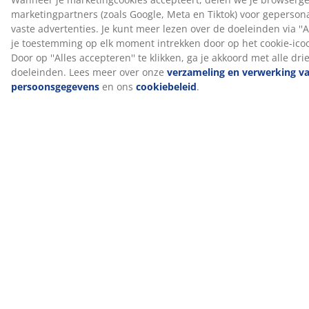
Kleur
Combineer je bed met een hoofdbord in dezelfde
kleurcode zand-91 voor een samenhangende look. Een
hoofdbord voegt stijl toe aan je kamer en helpt vlekken
op de muur te verminderen die kunnen ontstaan
wanneer je er dicht tegen slaapt.
OEKO-TEX® STANDARD 100
Dit matras is OEKO-TEX® STANDARD 100
gecertificeerd. Dit betekent dat elk onderdeel, van
stoffen en vullingen tot garen en ritsen, getest wordt
door onafhankelijke OEKO-TEX® instituten en voldoet
aan strenge limieten voor schadelijke stoffen.
®
FSC
Mix
®
Het FSC
Mix label geeft aan dat al het hout en
bosmaterialen in dit product afkomstig zijn uit een
®
combinatie van FSC
gecertificeerde bossen,
®
gerecycleerde bronnen en FSC
gecontroleerd hout.
DREAMZONE®