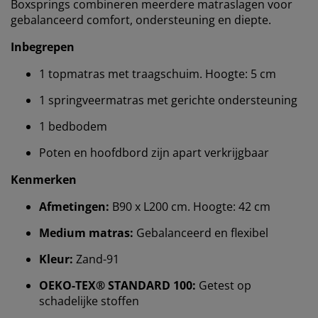
Boxsprings combineren meerdere matraslagen voor
gebalanceerd comfort, ondersteuning en diepte.
Inbegrepen
1 topmatras met traagschuim. Hoogte: 5 cm
1 springveermatras met gerichte ondersteuning
1 bedbodem
Poten en hoofdbord zijn apart verkrijgbaar
Kenmerken
Wij personaliseren jouw ervaring
Afmetingen:
B90 x L200 cm. Hoogte: 42 cm
Medium matras:
Gebalanceerd en flexibel
Bij JYSK gebruiken we cookies en mobiele
identificatoren om je een goede ervaring te bieden
Kleur:
Zand-91
tijdens het bezoeken van onze website. Cookies
verzamelen informatie over jou om functionaliteit,
OEKO-TEX® STANDARD 100:
Getest op
statistieken en relevante marketing te waarborgen.
schadelijke stoffen