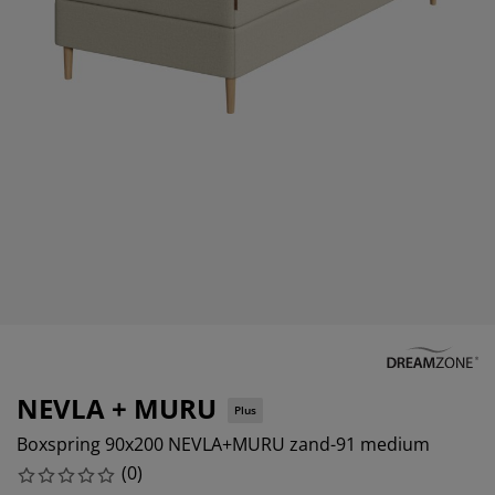
eubelonderhoud en accessoires
uitenverlichting
orgordijnen
oeslakens
edframes
rlichting
aamfolie
amperen
ledingkasten
edbodems
uishoud
ccessoires
laapkamermeubels
attenbodems
inderkamer
indermatrassen
assen en strijken
inderbedden
NEVLA + MURU
Plus
Boxspring 90x200 NEVLA+MURU zand-91 medium
(
0
)