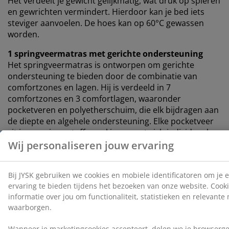
Het verdeelt je gewicht gelijkmatig, wat druk op spieren
en gewrichten vermindert. Hierdoor kan je bed iets
steviger aanvoelen.
De hoes kan op 60°C gewassen
worden.
1 springveermatras met gerichte ondersteuning
Het springveermatras is ontworpen om gerichte
ondersteuning te bieden door de combinatie van
comfortzones en lagen. Hij is verdeeld in 7
comfortzones en 3 comfortlagen, waaronder
pocketveren en polyetherschuim, die elk bijdragen aan
de diepte en algehele ondersteuning. Elke pocketveer
zit in een eigen stoffen zakje en past zich individueel
aan je lichaam aan. Dit zorgt voor een flexibel en
ondersteunend matras.
1 bedbodem
De bodem zorgt voor verbeterde stabiliteit en
ondersteuning voor het matras erboven. Hij is gevuld
met polyetherschuim, wat bijdraagt aan een meer
gebalanceerde slaapervaring.