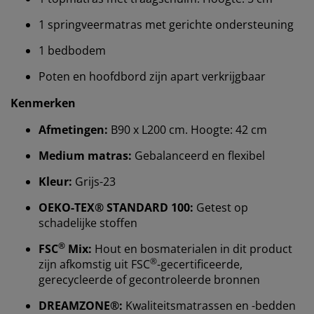
1 springveermatras met gerichte ondersteuning
1 bedbodem
Poten en hoofdbord zijn apart verkrijgbaar
Kenmerken
Afmetingen:
B90 x L200 cm. Hoogte: 42 cm
Medium matras:
Gebalanceerd en flexibel
Wij personaliseren jouw ervaring
Kleur:
Grijs-23
OEKO-TEX® STANDARD 100:
Getest op
Bij JYSK gebruiken we cookies en mobiele
schadelijke stoffen
identificatoren om je een goede ervaring te bieden
tijdens het bezoeken van onze website. Cookies
®
FSC
Mix:
Hout en bosmaterialen in dit product
verzamelen informatie over jou om functionaliteit,
®
zijn afkomstig uit FSC
-gecertificeerde,
statistieken en relevante marketing te waarborgen.
gerecycleerde of gecontroleerde bronnen
Wanneer je marketingcookies accepteert, delen we je
DREAMZONE®:
Kwaliteitsmatrassen en -bedden
browsergegevens met marketingpartners (zoals