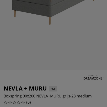
eubelonderhoud en accessoires
uitenverlichting
orgordijnen
oeslakens
edframes
rlichting
aamfolie
amperen
ledingkasten
edbodems
uishoud
ccessoires
laapkamermeubels
attenbodems
inderkamer
indermatrassen
assen en strijken
inderbedden
NEVLA + MURU
Plus
Boxspring 90x200 NEVLA+MURU grijs-23 medium
(
0
)