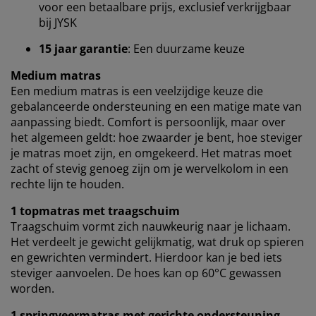
voor een betaalbare prijs, exclusief verkrijgbaar
Google, Meta en Tiktok) voor gepersonaliseerde en
bij JYSK
vaste advertenties. Je kunt meer lezen over de
doeleinden via ''Aanpassen'' en je toestemming op elk
15 jaar garantie
: Een duurzame keuze
moment intrekken door op het cookie-icoontje te
klikken. Door op ''Alles accepteren'' te klikken, ga je
Medium matras
akkoord met alle drie de doeleinden. Lees meer over
Een medium matras is een veelzijdige keuze die
onze
verzameling en verwerking van
gebalanceerde ondersteuning en een matige mate van
persoonsgegevens
en ons
cookiebeleid
.
aanpassing biedt. Comfort is persoonlijk, maar over
het algemeen geldt: hoe zwaarder je bent, hoe steviger
je matras moet zijn, en omgekeerd. Het matras moet
zacht of stevig genoeg zijn om je wervelkolom in een
rechte lijn te houden.
1 topmatras met traagschuim
Traagschuim vormt zich nauwkeurig naar je lichaam.
Het verdeelt je gewicht gelijkmatig, wat druk op spieren
en gewrichten vermindert. Hierdoor kan je bed iets
steviger aanvoelen.
De hoes kan op 60°C gewassen
worden.
1 springveermatras met gerichte ondersteuning