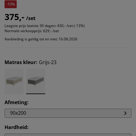
-13%
375,-
/set
Laagste prijs laatste 30 dagen:
430,- /set (-13%)
Normale verkoopprijs:
629,- /set
Aanbieding is geldig tot en met: 16.08.2026
Matras kleur
:
Grijs-23
Afmeting
:
90x200
Hardheid
: