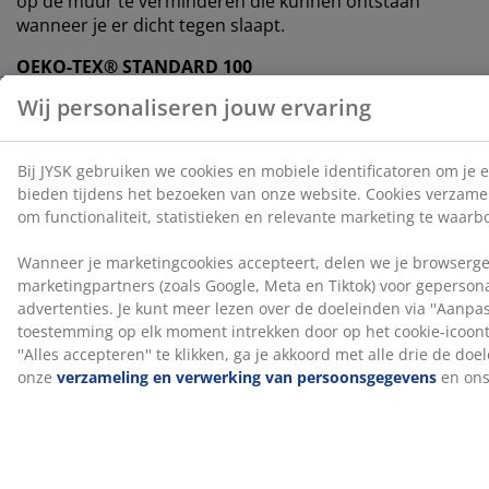
op de muur te verminderen die kunnen ontstaan
wanneer je er dicht tegen slaapt.
OEKO-TEX® STANDARD 100
Het matras is OEKO-TEX® STANDARD 100
gecertificeerd. Dit betekent dat elk onderdeel, van
stoffen en vullingen tot garen en ritsen, getest wordt
door onafhankelijke OEKO-TEX® instituten en voldoet
aan strenge limieten voor schadelijke stoffen.
®
FSC
Mix
®
Het FSC
Mix-label geeft aan dat al het hout en
bosmaterialen in dit product afkomstig zijn uit een
®
combinatie van FSC
-gecertificeerde bossen,
®
gerecycleerde bronnen en FSC
-gecontroleerd hout.
DREAMZONE®
DREAMZONE® zet zich in om je slaap te verbeteren
met individuele oplossingen binnen matrassen en
bedden. Kwaliteit en functionaliteit staan centraal en
dat al sinds de oprichting in Denemarken in 2003.
DREAMZONE® is exclusief verkrijgbaar bij JYSK.