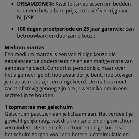
DREAMZONE®:
Kwaliteitsmatrassen en -bedden
Wanneer je marketingcookies accepteert, delen we je
voor een betaalbare prijs, exclusief verkrijgbaar
browsergegevens met marketingpartners (zoals
bij JYSK
Google, Meta en Tiktok) voor gepersonaliseerde en
100 dagen proefperiode en 25 jaar garantie:
Een
vaste advertenties. Je kunt meer lezen over de
doeleinden via ''Aanpassen'' en je toestemming op elk
betrouwbare en duurzame keuze
moment intrekken door op het cookie-icoontje te
Medium matras
klikken. Door op ''Alles accepteren'' te klikken, ga je
Een medium matras is een veelzijdige keuze die
akkoord met alle drie de doeleinden. Lees meer over
gebalanceerde ondersteuning en een matige mate van
onze
verzameling en verwerking van
aanpassing biedt. Comfort is persoonlijk, maar over
persoonsgegevens
en ons
cookiebeleid
.
het algemeen geldt: hoe zwaarder je bent, hoe steviger
je matras moet zijn, en omgekeerd. De matras moet
zacht of stevig genoeg zijn om je wervelkolom in een
rechte lijn te houden.
1 topmatras met gelschuim
Gelschuim past zich aan je lichaam aan. Het verdeelt je
gewicht gelijkmatig, wat druk op spieren en gewrichten
vermindert. De opencelstructuur en de gelkorrels in
het schuim zorgen voor een betere luchtcirculatie en