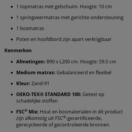
1 topmatras met gelschuim. Hoogte: 10 cm
1 springveermatras met gerichte ondersteuning
1 boxmatras
Poten en hoofdbord zijn apart verkrijgbaar
Kenmerken
Afmetingen:
B90 x L200 cm. Hoogte: 59.5 cm
Medium matras:
Gebalanceerd en flexibel
Kleur:
Zand-91
Wij personaliseren jouw ervaring
OEKO-TEX® STANDARD 100:
Getest op
schadelijke stoffen
Bij JYSK gebruiken we cookies en mobiele
identificatoren om je een goede ervaring te bieden
®
FSC
Mix:
Hout en bosmaterialen in dit product
tijdens het bezoeken van onze website. Cookies
®
zijn afkomstig uit FSC
-gecertificeerde,
verzamelen informatie over jou om functionaliteit,
gerecycleerde of gecontroleerde bronnen
statistieken en relevante marketing te waarborgen.