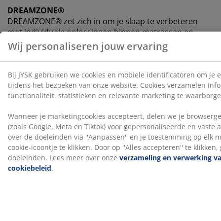
DREAMZONE®
DREAMZONE® zet zich in om je slaap te verbeteren
met individuele oplossingen binnen matrassen en
bedden. Kwaliteit en functionaliteit staan centraal en
dat al sinds de oprichting in Denemarken in 2003.
DREAMZONE® is exclusief verkrijgbaar bij JYSK.
100 dagen proefperiode en 25 jaar garantie
Je krijgt 100 dagen de tijd om je nieuwe JYSK GOLD
boxspring thuis uit te proberen. Ben je niet helemaal
tevreden, dan kun je deze omruilen voor een ander
model. Alle GOLD boxsprings worden geleverd met een
verlengde garantie van 25 jaar.
Productiegeur verdwijnt na verloop van tijd
Wanneer je een nieuw matras krijgt, kan je een lichte
productiegeur opmerken. Dit is volledig onschadelijk
en verdwijnt na verloop van tijd. De matras laten
luchten of stofzuigen kan dit proces versnellen.
Wij helpen je graag de juiste matras te kiezen