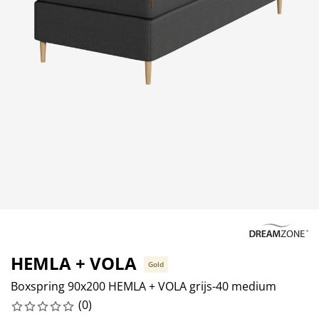
ubelonderhoud en accessoires
itenverlichting
rgordijnen
eslakens
dframes
rlichting
amfolie
mperen
edingkasten
edbodems
ishoud
cessoires
aapkamermeubels
ttenbodems
nderkamer
ndermatrassen
ssen en strijken
nderbedden
HEMLA + VOLA
Gold
Boxspring 90x200 HEMLA + VOLA grijs-40 medium
(
0
)