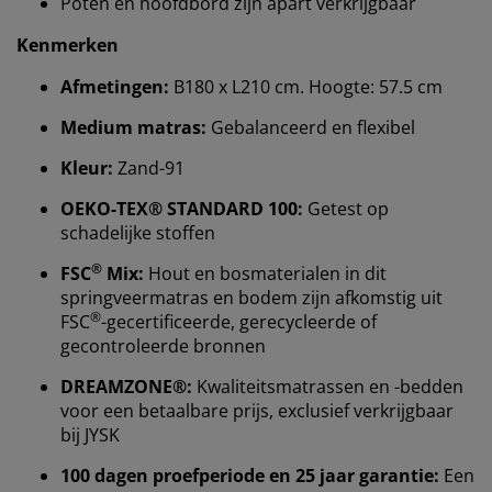
Poten en hoofdbord zijn apart verkrijgbaar
Kenmerken
Afmetingen:
B180 x L210 cm. Hoogte: 57.5 cm
Medium matras:
Gebalanceerd en flexibel
Kleur:
Zand-91
OEKO-TEX® STANDARD 100:
Getest op
schadelijke stoffen
®
FSC
Mix:
Hout en bosmaterialen in dit
springveermatras en bodem zijn afkomstig uit
Wij personaliseren jouw ervaring
®
FSC
-gecertificeerde, gerecycleerde of
gecontroleerde bronnen
Bij JYSK gebruiken we cookies en mobiele
DREAMZONE®:
Kwaliteitsmatrassen en -bedden
identificatoren om je een goede ervaring te bieden
voor een betaalbare prijs, exclusief verkrijgbaar
tijdens het bezoeken van onze website. Cookies
bij JYSK
verzamelen informatie over jou om functionaliteit,
statistieken en relevante marketing te waarborgen.
100 dagen proefperiode en 25 jaar garantie:
Een