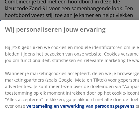
Combineer je bed met een hoofdbord in dezelfde
kleurcode Zand-91 voor een samenhangende look. Een
hoofdbord voegt stijl toe aan je kamer en helpt vlekken
op de muur te verminderen die kunnen ontstaan
wanneer je er dicht tegen slaapt.
OEKO-TEX® STANDARD 100
Dit product is OEKO-TEX® STANDARD 100
gecertificeerd. Dit betekent dat elk onderdeel, van
stoffen en vullingen tot garen en ritsen, getest wordt
door onafhankelijke OEKO-TEX® instituten en voldoet
aan strenge limieten voor schadelijke stoffen.
®
FSC
Mix
®
Het FSC
Mix-label geeft aan dat al het hout en
bosmaterialen in dit product afkomstig zijn uit een
®
combinatie van FSC
-gecertificeerde bossen,
®
gerecycleerde bronnen en FSC
-gecontroleerd hout.
DREAMZONE®
DREAMZONE® zet zich in om je slaap te verbeteren