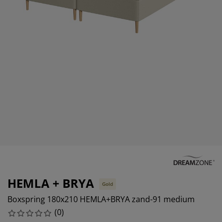
eubelonderhoud en accessoires
uitenverlichting
orgordijnen
oeslakens
edframes
rlichting
aamfolie
amperen
ledingkasten
edbodems
uishoud
ccessoires
laapkamermeubels
attenbodems
inderkamer
indermatrassen
assen en strijken
inderbedden
HEMLA + BRYA
Gold
Boxspring 180x210 HEMLA+BRYA zand-91 medium
(
0
)