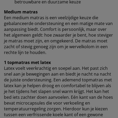
betrouwbare en duurzame keuze
Wanneer je marketingcookies accepteert, delen we je
browsergegevens met marketingpartners (zoals
Medium matras
Google, Meta en Tiktok) voor gepersonaliseerde en
Een medium matras is een veelzijdige keuze die
vaste advertenties. Je kunt meer lezen over de
gebalanceerde ondersteuning en een matige mate van
doeleinden via ''Aanpassen'' en je toestemming op elk
aanpassing biedt. Comfort is persoonlijk, maar over
moment intrekken door op het cookie-icoontje te
het algemeen geldt: hoe zwaarder je bent, hoe steviger
klikken. Door op ''Alles accepteren'' te klikken, ga je
je matras moet zijn, en omgekeerd. De matras moet
akkoord met alle drie de doeleinden. Lees meer over
zacht of stevig genoeg zijn om je wervelkolom in een
onze
verzameling en verwerking van
rechte lijn te houden.
persoonsgegevens
en ons
cookiebeleid
.
1 topmatras met latex
Latex voelt veerkrachtig en soepel aan. Het past zich
snel aan je bewegingen aan en biedt je nacht na nacht
de juiste ondersteuning. Een ademend topmatras met
latex kan je helpen droog en comfortabel te blijven als
je het tijdens het slapen snel warm krijgt. Het kan het
bed iets zachter doen aanvoelen. Eén kant van de hoes
bevat microcapsules die voor verkoeling en
temperatuurregeling zorgen. Hierdoor kun je kiezen
tussen een verfrissende koele kant of een gewone