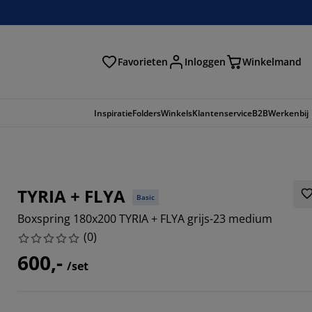
Favorieten
Inloggen
Winkelmand
n
Inspiratie
Folders
Winkels
Klantenservice
B2B
Werkenbij
TYRIA + FLYA
Basic
Boxspring 180x200 TYRIA + FLYA grijs-23 medium
(
0
)
600,-
/set