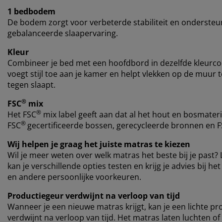
1 bedbodem
De bodem zorgt voor verbeterde stabiliteit en ondersteu
gebalanceerde slaapervaring.
Kleur
Combineer je bed met een hoofdbord in dezelfde kleurc
voegt stijl toe aan je kamer en helpt vlekken op de muur
tegen slaapt.
®
FSC
mix
®
Het FSC
mix label geeft aan dat al het hout en bosmateri
®
FSC
gecertificeerde bossen, gerecycleerde bronnen en 
Wij helpen je graag het juiste matras te kiezen
Wil je meer weten over welk matras het beste bij je past? 
kan je verschillende opties testen en krijg je advies bij h
en andere persoonlijke voorkeuren.
Productiegeur verdwijnt na verloop van tijd
Wanneer je een nieuwe matras krijgt, kan je een lichte pr
verdwijnt na verloop van tijd. Het matras laten luchten of